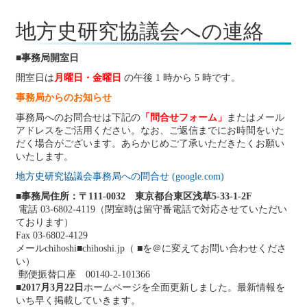
2025年4月26日
イベント情報
2025年5月のイベント
地方史研究協議会への連絡
2025年4月25日
イベント情報
2025年4月のイベント(更新しました)
■事務局開室日
2025年4月9日
開室日は
月曜日・金曜日
の午後 1 時から 5 時です。
会誌『地方史研究』
『地方史研究』434号 第75巻第2号
事務局からのお知らせ
2025年4月
事務局へのお問合せは下記の
「問合せフォーム」
またはメール
2025年3月22日
アドレスをご活用ください。なお、ご返信までにお時間をいた
日本史関係卒業論文発表会
第66回日本史関係卒業論文発表
だく場合がございます。あらかじめご了承いただきたくお願い
会の日程・会場・発表論題・特別講座について
いたします。
2025年3月1日
地方史研究協議会事務局への問合せ (google.com)
イベント情報
2025年3月のイベント
■事務局住所：〒111-0032 東京都台東区浅草5-33-1-2F
2025年2月27日
電話 03-6802-4119（閉室時は留守番電話で対応させていただい
研究例会
2024年度第4回研究例会（2025年3月30日）
ております）
2025年2月19日
Fax 03-6802-4129
地方史運動
日本学術会議の解体・変質を招く「法人化」に
メールchihoshi■chihoshi.jp（ ■を＠に変えてお問い合わせくださ
反対し、法案撤回を求める声明
い）
郵便振替口座 00140-2-101366
2025年2月16日
■
2017月3月22日
ホームページを全面更新しました。最新情報を
イベント情報
2025年2月のイベント
いち早く掲載していきます。