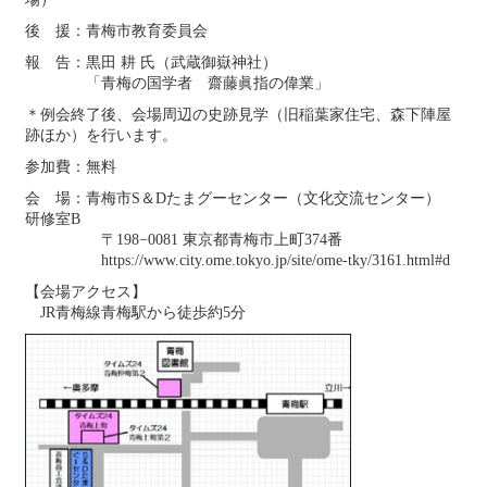
2026年4月19日
後 援：青梅市教育委員会
シンポジウム
関東近世史研究会 東西交流企画「江戸幕府
報 告：黒田 耕 氏（武蔵御嶽神社）
の所領配置を考える」のお知らせ
「青梅の国学者 齋藤眞指の偉業」
2026年4月19日
＊例会終了後、会場周辺の史跡見学（旧稲葉家住宅、森下陣屋
イベント情報
2026年4月のイベント(更新しました)
跡ほか）を行います。
2026年4月16日
参加費：無料
会誌『地方史研究』
『地方史研究』440号 第76巻第2号
2026年4月
会 場：青梅市S＆Dたまグーセンター（文化交流センター）
研修室B
2026年3月25日
〒198−0081 東京都青梅市上町374番
日本史関係卒業論文発表会
第67回日本史関係卒業論文発表
https://www.city.ome.tokyo.jp/site/ome-tky/3161.html#d
会の日程・会場・発表論題・特別講座について
【会場アクセス】
2026年3月16日
JR青梅線青梅駅から徒歩約5分
イベント情報
2026年3月のイベント（更新しました）
2026年2月17日
イベント情報
2026年2月のイベント（更新しました）
2026年2月15日
企画出版物
『ここまでわかった京都の歴史』に関するお知
らせ
2026年2月14日