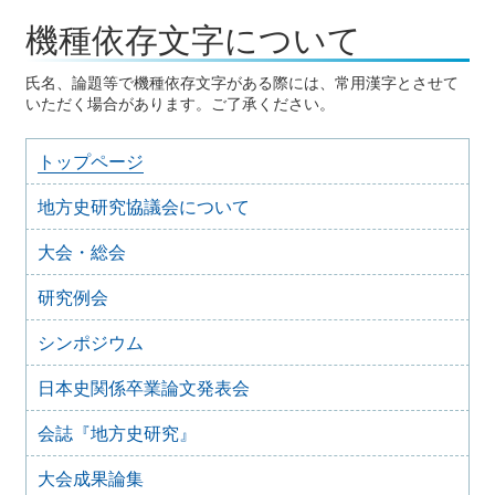
2025年2月10日
機種依存文字について
会誌『地方史研究』
『地方史研究』433号 第75巻第1号
2025年2月
氏名、論題等で機種依存文字がある際には、常用漢字とさせて
2025年2月2日
いただく場合があります。ご了承ください。
シンポジウム
第１５回四国地域史研究連絡協議会（徳島）
大会・第４１回徳島地方史研究会公開大会 「四国の城下
町」（2025年2月15日）
トップページ
2025年1月21日
研究例会
2024年度第3回研究例会（兵庫大会総括例会）
地方史研究協議会について
（2025年2月23日）
大会・総会
2025年1月15日
会誌『地方史研究』
『地方史研究』432号 第74巻第6号
2024年12月
研究例会
2024年12月25日
シンポジウム
研究例会
2024年度第２回研究例会（2025年１月22日）
2024年12月21日
日本史関係卒業論文発表会
事務局
会員の皆様へ 会誌発送の遅れにつきお詫び
会誌『地方史研究』
2024年11月22日
イベント情報
2024年12月のイベント
大会成果論集
2024年11月21日