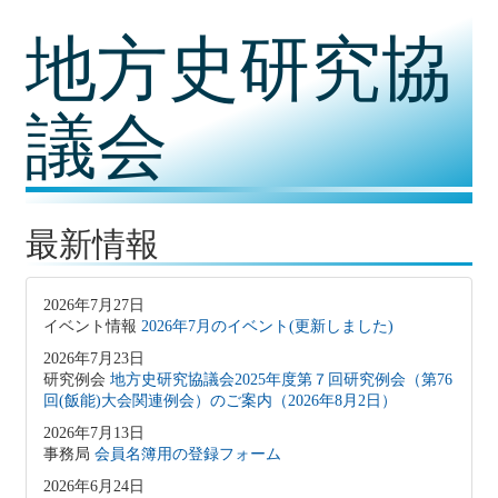
コ
地方史研究協
ン
テ
ン
ツ
議会
内
容
に
移
動
最新情報
2026年7月27日
イベント情報
2026年7月のイベント(更新しました)
2026年7月23日
研究例会
地方史研究協議会2025年度第７回研究例会（第76
回(飯能)大会関連例会）のご案内（2026年8月2日）
2026年7月13日
事務局
会員名簿用の登録フォーム
2026年6月24日