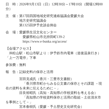
2025年12月
日 時：2026年9月13日（日）12時30分～17時10分（開場12時00
2025年12月10日
分）
イベント情報
2025年12月のイベント
主 催：第17回四国地域史研究連絡協議会愛媛大会
2025年12月5日
地方史研究協議会
研究例会
2025年度第２回研究例会のご案内（伊予史談会と
第1325回伊予史談会例会
の合同例会）（2026年１月11日）
会 場：愛媛県生活文化センター
2025年11月16日
愛媛県松山市北持田町139-2
大会・総会
【予告】第76回（飯能）大会のお知らせ
https://www.e-bunka.org/access/
2025年11月16日
【会場アクセス】
日本史関係卒業論文発表会
【予告】第67回日本史関係卒業
JR松山駅・松山市駅より：伊予鉄市内電車（道後温泉行き）
論文発表会のお知らせ
「上一万電停」下車
2025年11月4日
参加費：無料
事務局
創立75周年記念祝賀会の開催について
報 告：記録史料の保存と活用
2025年11月2日
宮田克成氏（香川・三豊市文書館）
企画出版物
好評！新シリーズ「地方史はおもしろい」第8
「香川県市町からみる公文書の保存とその課題 －現
弾『ここまでわかった京都の歴史』刊行！
在の資料を未来に伝えるために－」
2025年10月31日
目良裕昭氏（高知・高知県の学校資料を考える会）
イベント情報
2025年11月のイベント（更新しました）
「高知県の学校資料保存と活用の取組－土佐清水市
を事例として－」
2025年10月15日
宮本春樹氏（愛媛・予土歴史文化研究会）
大会成果論集
2024 兵庫大会『五国の多様性と交流―兵庫