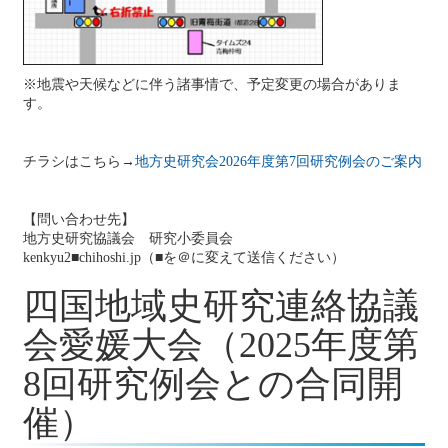
会誌『地方史研究』
『地方史研究』439号 第76巻第1号
2026年2月
2026年2月6日
研究例会
2025年度第３回研究例会のご案内（福島大会総括
※地震や天候などに伴う諸事情で、予定変更の場合がありま
例会）（2025年3月1日）
す。
2026年2月6日
地方史運動
博物館法施行規則「博物館の設置及び運営上の
望ましい基準の全部を改正する告示案」に対する意見表明
チラシはこちら→
地方史研究会2026年度第7回研究例会のご案内
2026年2月2日
イベント情報
2026年3月のイベント（更新しました）
【問い合わせ先】
2026年1月26日
地方史研究協議会 研究小委員会
シンポジウム
第16回四国地域史研究連絡協議会(高知)大会
kenkyu2■chihoshi.jp（■を＠に変えて送信ください）
―江戸時代の藩政と産業振興―
四国地域史研究連絡協議
2026年1月20日
企画出版物
大会成果論集＆シリーズ本「地方史はおもしろ
会愛媛大会（2025年度第
い」割引販売のお知らせ
2026年1月9日
8回研究例会との合同開
イベント情報
2026年1月のイベント(更新しました)
催）
2025年12月14日
会誌『地方史研究』
『地方史研究』438号 第75巻第6号