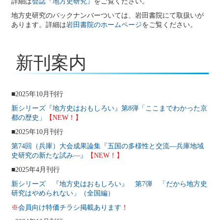
詳細は
会誌『地方史研究』
をご覧ください。
2025年9月4日
大会・総会
2025年度（福島）大会のご案内（最新）
地方史研究のバックナンバーついては、岩田書院にて取扱いが
あります。詳細は
岩田書院のホームページ
をご覧ください。
2025年9月3日
研究例会
2024年度第8回研究例会のご案内（2025年9月27
日）
新刊案内
2025年8月11日
会誌『地方史研究』
『地方史研究』436号 第75巻第4号
2025年8月
■2025年10月刊行
2025年8月10日
会誌『地方史研究』
「原稿募集」を変更致しました
新シリーズ『地方史はおもしろい』第8弾「ここまでわかった京
都の歴史」
【NEW！】
2025年8月7日
事務局
（会員の皆様へ）名簿作成にご協力ください
■2025年10月刊行
2025年7月28日
第74回（兵庫）大会成果論集『五国の多様性と交流―兵庫地域
イベント情報
2025年8月のイベント
史研究の新たな試み―』
【NEW！】
2025年7月27日
■2025年4月刊行
イベント情報
2025年7月のイベント(更新しました)
新シリーズ 『地方史はおもしろい』 第7弾 「だから地方史
2025年7月15日
研究はやめられない」（全国編）
事務局
事務局臨時休室のお知らせ（7月21日・月：祝日）
※
会員向け特価チラシ掲載あります
！
2025年6月9日