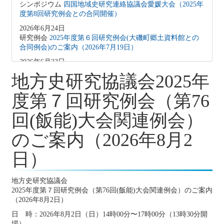
シンポジウム
四国地域史研究連絡協議会愛媛大会（2025年
度第8回研究例会との合同開催）
2026年6月24日
研究例会
2025年度第６回研究例会(大磯町郷土資料館との
合同例会)のご案内（2026年7月19日）
2026年6月23日
シンポジウム
令和8年度埼玉県地域研究発表会のお知らせ
地方史研究協議会2025年
2026年6月15日
度第７回研究例会（第76
会誌『地方史研究』
『地方史研究』441号 第76巻第3号
2026年6月
回(飯能)大会関連例会）
2026年6月3日
イベント情報
2026年6月のイベント(更新しました)
のご案内（2026年8月2
2026年6月2日
研究例会
地方史研究協議会2025年度第５回研究例会のご案
日）
内（2026年6月20日）
2026年5月4日
地方史研究協議会
研究例会
2025年度第４回研究例会のご案内（2026年5月21
2025年度第７回研究例会（第76回(飯能)大会関連例会）のご案内
日）
（2026年8月2日）
2026年4月25日
日 時：2026年8月2日（日）14時00分〜17時00分（13時30分開
イベント情報
2026年5月のイベント
場）