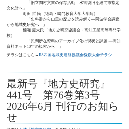
「旧立間村文書の保存活動 水害復旧を経て市指定
地域史研究の新たな試み―』
文化財へ」
2025年10月10日
町田 哲 氏（徳島・鳴門教育大学大学院）
事務局
会員の皆様へ 会誌437号発送の遅れにつきお詫び
「史料群から山里の歴史を読み解く―阿波学会調査
から地域史研究へ―」
2025年10月7日
楠瀬 慶太氏（地方史研究協議会・高知工業高等専門学
研究例会
2025年度第１回研究例会のご案内（加能地域史研
校）
究会との合同例会）（2025年11月8日）
「民間所在資料のアーカイブ化の現状と課題 ―高知
資料ネット10年の模索から―」
2025年10月7日
会誌『地方史研究』
『地方史研究』437号 第75巻第5号
チラシはこちら→
R8四国地域史連絡協議会愛媛大会チラシ
2025年10月
2025年9月20日
イベント情報
2025年10月のイベント(更新しました)
2025年9月18日
最新号『地方史研究』
大会・総会
第75回（福島）大会 報告要旨
441号 第76巻第3号
2025年9月9日
事務局
創立75周年記念祝賀会の開催について
2026年6月 刊行のお知ら
2025年9月4日
大会・総会
第75回（福島）大会 書籍・雑誌展示（出版
せ
社・研究会）の申し込みフォームのお知らせ（申込は締め
切りました）