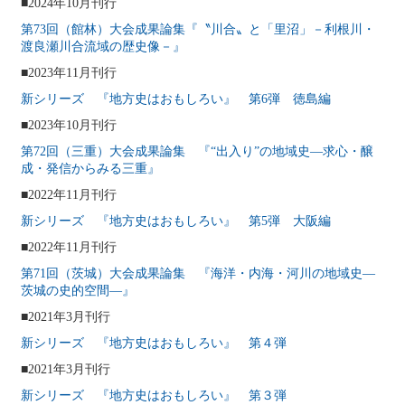
■2024年10月刊行
会誌『地方史研究』
『地方史研究』435号 第75巻第3号
2025年6月
第73回（館林）大会成果論集『〝川合〟と「里沼」－利根川・
渡良瀬川合流域の歴史像－』
2025年6月8日
地方史運動
国文学研究資料館アーカイブズ学研究分野の廃
■2023年11月刊行
絶の危機に警鐘を鳴らし、 機能充実・強化を訴える声明
新シリーズ 『地方史はおもしろい』 第6弾 徳島編
2025年6月8日
地方史運動
日本学術会議第 194 回総会決定を支持し、「日
■2023年10月刊行
本学術会議法案」の廃案を求める声明
第72回（三重）大会成果論集 『“出入り”の地域史―求心・醸
2025年6月5日
成・発信からみる三重』
研究例会
2024年度第7回研究例会（福島大会関連例会）
■2022年11月刊行
（2025年7月20日）
新シリーズ 『地方史はおもしろい』 第5弾 大阪編
2025年6月5日
研究例会
2024年度第6回研究例会（2025年7月12日）
■2022年11月刊行
2025年6月2日
第71回（茨城）大会成果論集 『海洋・内海・河川の地域史―
イベント情報
2025年6月のイベント
茨城の史的空間―』
2025年5月12日
■2021年3月刊行
企画出版物
好評！新シリーズ「地方史はおもしろい」第7
新シリーズ 『地方史はおもしろい』 第４弾
弾『だから地方史研究はやめられない』刊行！
■2021年3月刊行
2025年5月12日
研究例会
2024年度第5回研究例会（2025年5月30日）
新シリーズ 『地方史はおもしろい』 第３弾