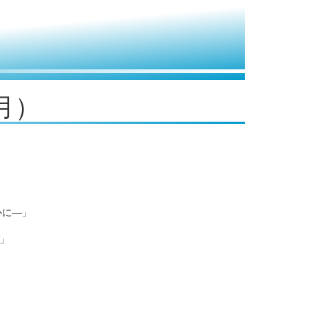
2月）
心に―」
」