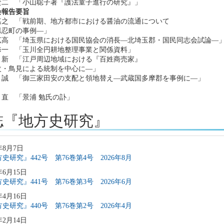
賢二 「小山聡子著『護法童子進行の研究』」
会報告要旨
嘉之 「戦前期、地方都市における醤油の流通について
県忍町の事例―」
広高 「埼玉県における国民協会の消長―北埼玉郡・国民同志会試論―
修一 「玉川全円耕地整理事業と関係資料」
新 「江戸周辺地域における『百姓商売家』
改・鳥見による統制を中心に―」
誠 「御三家田安の支配と領地替え―武蔵国多摩郡を事例に―」
直 「景浦 勉氏の訃」
誌『地方史研究』
年8月7日
史研究』442号 第76巻第4号 2026年8月
年6月15日
史研究』441号 第76巻第3号 2026年6月
年4月16日
史研究』440号 第76巻第2号 2026年4月
年2月14日