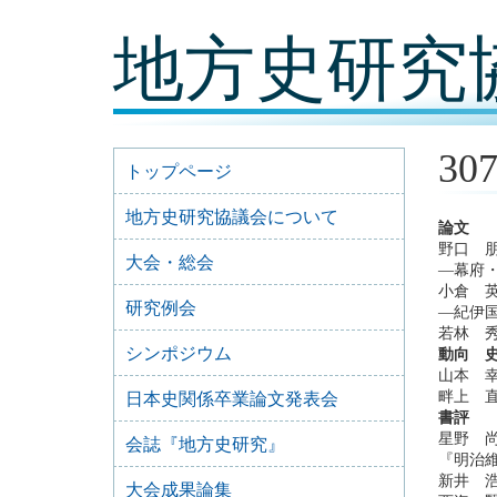
コ
地方史研究
ン
テ
ン
ツ
内
容
30
に
トップページ
移
動
地方史研究協議会について
論文
野口 
大会・総会
―幕府
小倉 
研究例会
―紀伊
若林 
シンポジウム
動向 
山本 
畔上 
日本史関係卒業論文発表会
書評
星野 
会誌『地方史研究』
『明治
新井 
大会成果論集