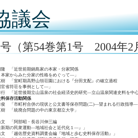
協議会
7号（第54巻第1号 2004年
朋隆 「近世前期鍋島家の本家・分家関係
・本家からみた分家の性格をめぐって―」
英樹 「室町期高野山領荘園における『分田支配』の確立過程
国官省符荘を事例として―」
秀行 「近世後期立山温泉の社会経済史的研究―立山温泉関連史料を中
史料保存活動関係
幸俊 「市町村合併の現状と公文書等保存問題(二)―望まれる行政指導―
直樹 「統廃合問題の中の東京都立大学」
尚文 「阿部昭・長谷川伸三編
維新期の民衆運動―地域社会と近代化１―』」
浩文 「越佐歴史資料調査会編『地域と歩む史料保存活動』」