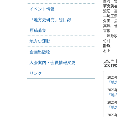
西海 
研究例
イベント情報
渡辺 
―埼玉
『地方史研究』総目録
角田 
高嶋 
原稿募集
宮坂 
―屋敷
地方史運動
竹村 
訃報
村上 
企画出版物
会
入会案内・会員情報変更
リンク
2026
『地方
2026
『地方
2026
『地方
2026