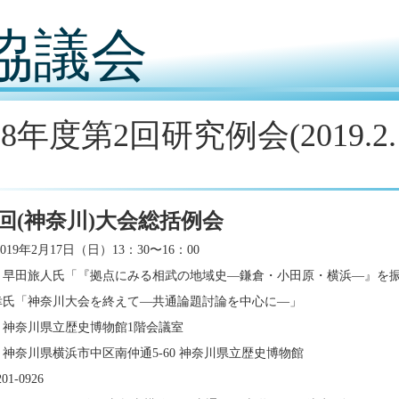
協議会
18年度第2回研究例会(2019.
9回(神奈川)大会総括例会
019年2月17日（日）13：30〜16：00
：早田旅人氏「『拠点にみる相武の地域史―鎌倉・小田原・横浜―』を
幸氏「神奈川大会を終えて―共通論題討論を中心に―」
：神奈川県立歴史博物館1階会議室
神奈川県横浜市中区南仲通5-60 神奈川県立歴史博物館
201-0926