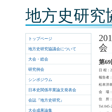
コ
地方史研究
ン
テ
ン
ツ
内
容
20
に
トップページ
移
会
動
地方史研究協議会について
大会・総会
第6
研究例会
日 程：2
報告者
シンポジウム
松本洋
日本史関係卒業論文発表会
会 場
住 所：
会誌『地方史研究』
Tel.045-
大会成果論集