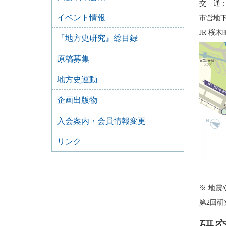
交 通
イベント情報
市営地下
JR 桜
『地方史研究』総目録
原稿募集
地方史運動
企画出版物
入会案内・会員情報変更
リンク
※ 地
第2回