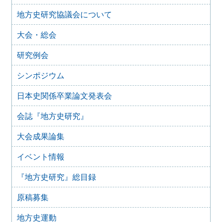
会）（2026年１月11日）
地方史研究協議会について
2025年10月7日
2025年度第１回研究例会のご案内（加能地域史研究会との
大会・総会
合同例会）（2025年11月8日）
2025年9月3日
研究例会
2024年度第8回研究例会のご案内（2025年9月27日）
2025年6月5日
シンポジウム
2024年度第7回研究例会（福島大会関連例会）（2025年7月
20日）
日本史関係卒業論文発表会
2025年6月5日
会誌『地方史研究』
2024年度第6回研究例会（2025年7月12日）
2025年5月12日
大会成果論集
2024年度第5回研究例会（2025年5月30日）
2025年2月27日
イベント情報
2024年度第4回研究例会（2025年3月30日）
『地方史研究』総目録
2025年1月21日
2024年度第3回研究例会（兵庫大会総括例会）（2025年2月
原稿募集
23日）
2024年12月25日
地方史運動
2024年度第２回研究例会（2025年１月22日）