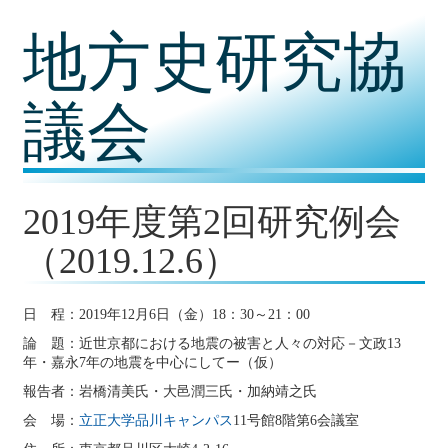
コ
地方史研究協
ン
テ
ン
ツ
議会
内
容
に
移
動
2019年度第2回研究例会
（2019.12.6）
日 程：2019年12月6日（金）18：30～21：00
論 題：近世京都における地震の被害と人々の対応－文政13
年・嘉永7年の地震を中心にしてー（仮）
報告者：岩橋清美氏・大邑潤三氏・加納靖之氏
会 場：
立正大学品川キャンパス
11号館8階第6会議室