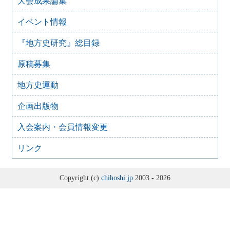
大会成果論集
2022年9月28日
イベント情報
2022年10月1日 「改正博物館法に関するアンケート調査」
の実施について
『地方史研究』総目録
2021年9月15日
歴史学関係学会 ハラスメント防止宣言
原稿募集
2021年3月3日
「高輪築堤」の保存を求める要望書
地方史運動
2021年2月26日
企画出版物
「高輪築堤」遺構の保存・公開の要望
2020年11月6日
入会案内・会員情報変更
日本学術会議第 25 期推薦会員任命拒否に関する人文・社
会科学系学協会共同声明
リンク
2020年10月24日
菅首相による日本学術会議会員の任命拒否に強く抗議する
(声明)
Copyright (c)
chihoshi.jp
2003 - 2026
2020年9月26日
各地で水害の被害に遭われた会員の皆様へ
2019年11月8日
台風にともなう暴風・豪雨で被災されました皆様へ