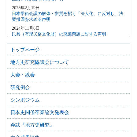
2025年2月19日
日本学術会議の解体・変質を招く「法人化」に反対し、法
案撤回を求める声明
2024年11月6日
民具（有形民俗文化財）の廃棄問題に対する声明
2024年1月17日
能登半島地震で被災された皆様へ
トップページ
2023年12月8日
地方史研究協議会について
藤沢市文書館の機能維持にかかわる要望書
2023年6月10日
大会・総会
日本学術会議声明「「説明」ではなく「対話」を、「拙速
な法改正」ではなく「開かれた協議の場」を」（二〇二三
研究例会
年四月一八日）を支持し、日本学術会議法の拙速な改正に
反対する声明
シンポジウム
2023年5月13日
「改正博物館法に関するアンケート調査」結果の公開につ
日本史関係卒業論文発表会
いて
会誌『地方史研究』
2023年1月26日
「国立国会図書館デジタルコレクションの著作権処理の改
善による知識情報基盤の拡充を求めます」