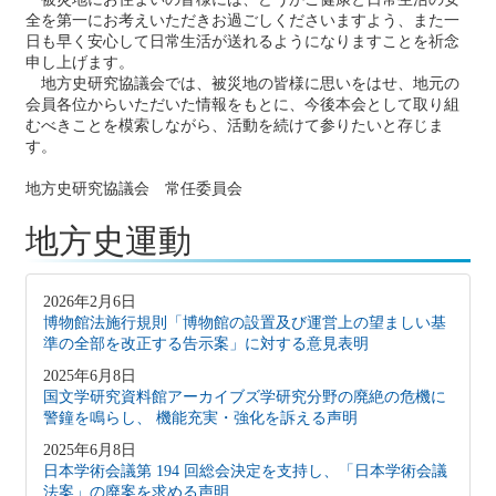
全を第一にお考えいただきお過ごしくださいますよう、また一
日も早く安心して日常生活が送れるようになりますことを祈念
申し上げます。
地方史研究協議会では、被災地の皆様に思いをはせ、地元の
会員各位からいただいた情報をもとに、今後本会として取り組
むべきことを模索しながら、活動を続けて参りたいと存じま
す。
地方史研究協議会 常任委員会
地方史運動
2026年2月6日
博物館法施行規則「博物館の設置及び運営上の望ましい基
準の全部を改正する告示案」に対する意見表明
2025年6月8日
国文学研究資料館アーカイブズ学研究分野の廃絶の危機に
警鐘を鳴らし、 機能充実・強化を訴える声明
2025年6月8日
日本学術会議第 194 回総会決定を支持し、「日本学術会議
法案」の廃案を求める声明