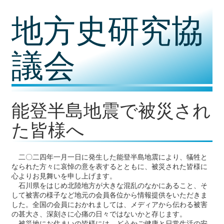
コ
地方史研究協
ン
テ
ン
ツ
議会
内
容
に
移
動
能登半島地震で被災され
た皆様へ
二〇二四年一月一日に発生した能登半島地震により、犠牲と
なられた方々に哀悼の意を表するとともに、被災された皆様に
心よりお見舞いを申し上げます。
石川県をはじめ北陸地方が大きな混乱のなかにあること、そ
して被害の様子など地元の会員各位から情報提供をいただきま
した。全国の会員におかれましては、メディアから伝わる被害
の甚大さ、深刻さに心痛の日々ではないかと存じます。
被災地にお住まいの皆様には、どうかご健康と日常生活の安