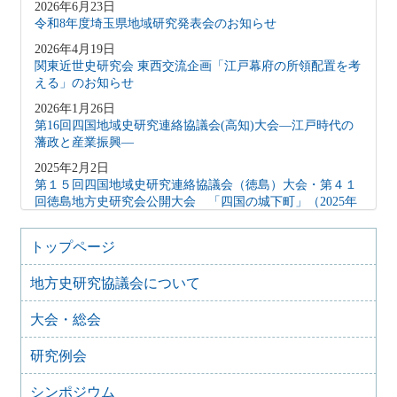
2026年6月23日
令和8年度埼玉県地域研究発表会のお知らせ
2026年4月19日
関東近世史研究会 東西交流企画「江戸幕府の所領配置を考
える」のお知らせ
2026年1月26日
第16回四国地域史研究連絡協議会(高知)大会―江戸時代の
藩政と産業振興―
2025年2月2日
第１５回四国地域史研究連絡協議会（徳島）大会・第４１
回徳島地方史研究会公開大会 「四国の城下町」（2025年
2月15日）
2024年10月27日
トップページ
地方史研究協議会歴史教育シンポジウム 地方史研究と歴
史教育
地方史研究協議会について
2024年8月9日
大会・総会
歴史シンポジウム 水無瀬離宮の黎明と終焉～水無瀬とい
う場を考える
研究例会
2024年4月16日
「後鳥羽上皇が造った都市 水無瀬離宮を考える」
シンポジウム