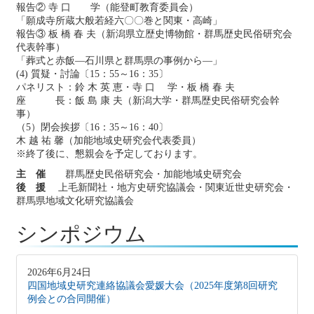
報告② 寺 口 学（能登町教育委員会）
「願成寺所蔵大般若経六〇〇巻と関東・高崎」
報告③ 板 橋 春 夫（新潟県立歴史博物館・群馬歴史民俗研究会
代表幹事）
「葬式と赤飯―石川県と群馬県の事例から―」
(4) 質疑・討論〔15：55～16：35〕
パネリスト：鈴 木 英 恵・寺 口 学・板 橋 春 夫
座 長：飯 島 康 夫（新潟大学・群馬歴史民俗研究会幹
事）
（5）閉会挨拶〔16：35～16：40〕
木 越 祐 馨（加能地域史研究会代表委員）
※終了後に、懇親会を予定しております。
主 催
群馬歴史民俗研究会・加能地域史研究会
後 援
上毛新聞社・地方史研究協議会・関東近世史研究会・
群馬県地域文化研究協議会
シンポジウム
2026年6月24日
四国地域史研究連絡協議会愛媛大会（2025年度第8回研究
例会との合同開催）