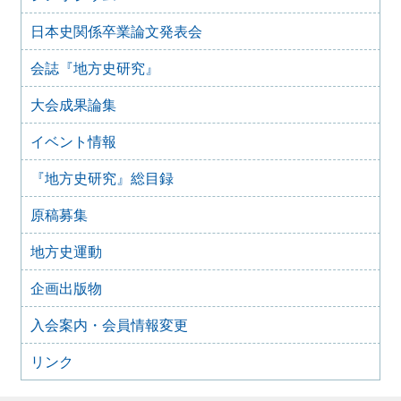
2023年6月26日
四国地域史研究連絡協議会香川大会＋香川歴史学会70周年
日本史関係卒業論文発表会
記念大会 古代四国における都鄙間・地域間交流（2023年
7月29日）
会誌『地方史研究』
2023年2月25日
【オンライン】群馬歴史資料継承ネットワーク（ぐんま史
大会成果論集
料ネット） 群馬県立女子大学群馬学センター ぐんま地域
文化遺産フォーラム 2022開催のお知らせ
イベント情報
2022年8月28日
『地方史研究』総目録
第 17 回シンポジウム 歴史教科書・いままでとこれから
開催のお知らせ
原稿募集
2022年6月9日
日本歴史学協会・日本学術会議史学委員会主催 第27回 史
地方史運動
料保存利用問題シンポジウム「アーカイブズ専門職問題の
新潮流」
企画出版物
2022年2月22日
首都圏形成史研究会 関東近世史研究会 合同例会「江戸
入会案内・会員情報変更
から東京へ」
2021年9月15日
リンク
第 16 回シンポジウム 歴史教科書・いままでとこれから
開催のお知らせ