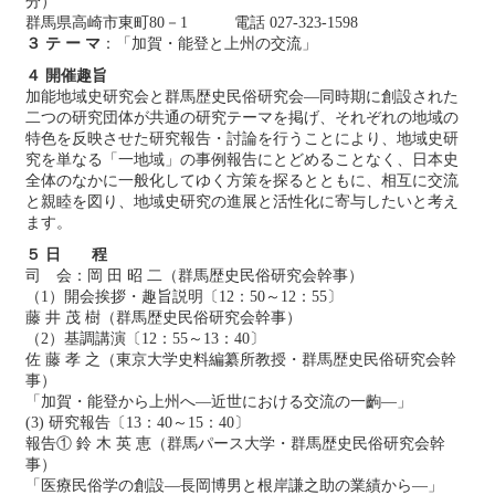
分）
群馬県高崎市東町80－1 電話 027-323-1598
３ テ ー マ
：「加賀・能登と上州の交流」
４ 開催趣旨
加能地域史研究会と群馬歴史民俗研究会―同時期に創設された
二つの研究団体が共通の研究テーマを掲げ、それぞれの地域の
特色を反映させた研究報告・討論を行うことにより、地域史研
究を単なる「一地域」の事例報告にとどめることなく、日本史
全体のなかに一般化してゆく方策を探るとともに、相互に交流
と親睦を図り、地域史研究の進展と活性化に寄与したいと考え
ます。
５ 日 程
司 会：岡 田 昭 二（群馬歴史民俗研究会幹事）
（1）開会挨拶・趣旨説明〔12：50～12：55〕
藤 井 茂 樹（群馬歴史民俗研究会幹事）
（2）基調講演〔12：55～13：40〕
佐 藤 孝 之（東京大学史料編纂所教授・群馬歴史民俗研究会幹
事）
「加賀・能登から上州へ―近世における交流の一齣―」
(3) 研究報告〔13：40～15：40〕
報告① 鈴 木 英 恵（群馬パース大学・群馬歴史民俗研究会幹
事）
「医療民俗学の創設―長岡博男と根岸謙之助の業績から―」