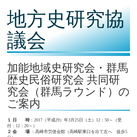
コ
地方史研究協
ン
テ
ン
ツ
議会
内
容
に
移
動
加能地域史研究会・群馬
歴史民俗研究会 共同研
究会（群馬ラウンド）の
ご案内
１ 日 時
：2017（平成29）年3月25日（土）12：50～（受
付：12：20～）
２ 会 場
：高崎市労使会館（高崎駅東口を出て左へ 徒歩5