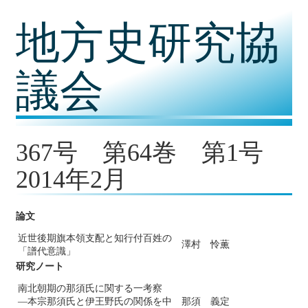
コ
地方史研究協
ン
テ
ン
ツ
議会
内
容
に
移
動
367号 第64巻 第1号
2014年2月
論文
近世後期旗本領支配と知行付百姓の
澤村 怜薫
「譜代意識」
研究ノート
南北朝期の那須氏に関する一考察
―本宗那須氏と伊王野氏の関係を中
那須 義定