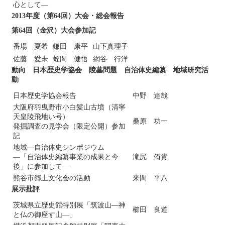
心として―
2013年度（第64回）大会・総会報告
第64回（金沢）大会参加記
番場 夏希
鎌田 康平
山下真理子
佐藤 愛未
蛭間 健悟
網谷 行洋
動向 日本歴史学協会 陵墓問題 自治体史編纂 地域研究活
動
日本歴史学協会報告
中野 達哉
大阪府羽曳野市小白髪山古墳（清寧
天皇陵飛地い号）
桑原 功一
発掘調査の見学会（限定公開）参加
記
地域―自治体史シンポジウム
―「自治体史編纂事業の成果と今
滝尻 侑貴
後」に参加して―
熊谷市郷土文化会の活動
来間 平八
展示批評
茨城県立歴史館特別展「筑波山―神
櫛田 良道
と仏の御座す山―」