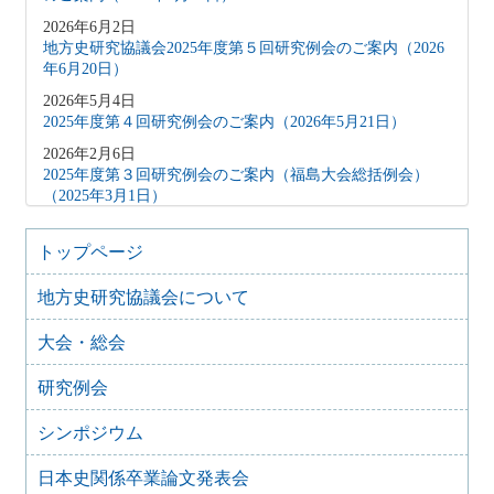
2026年6月2日
地方史研究協議会2025年度第５回研究例会のご案内（2026
年6月20日）
2026年5月4日
2025年度第４回研究例会のご案内（2026年5月21日）
2026年2月6日
2025年度第３回研究例会のご案内（福島大会総括例会）
（2025年3月1日）
2025年12月5日
2025年度第２回研究例会のご案内（伊予史談会との合同例
トップページ
会）（2026年１月11日）
地方史研究協議会について
2025年10月7日
2025年度第１回研究例会のご案内（加能地域史研究会との
大会・総会
合同例会）（2025年11月8日）
2025年9月3日
研究例会
2024年度第8回研究例会のご案内（2025年9月27日）
2025年6月5日
シンポジウム
2024年度第7回研究例会（福島大会関連例会）（2025年7月
20日）
日本史関係卒業論文発表会