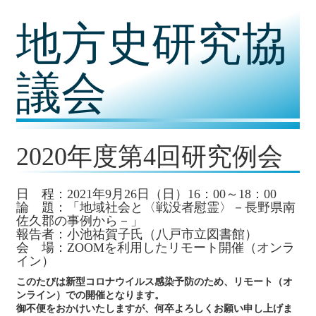
コ
地方史研究協
ン
テ
ン
ツ
議会
内
容
に
移
動
2020年度第4回研究例会
日 程：2021年9月26日（日）16：00～18：00
論 題：「地域社会と〈戦没者慰霊〉－長野県南
佐久郡の事例から－」
報告者：小池祐賀子氏（八戸市立図書館）
会 場：ZOOMを利用したリモート開催（オンラ
イン）
このたびは新型コロナウイルス感染予防のため、リモート（オ
ンライン）での開催となります。
御不便をおかけいたしますが、何卒よろしくお願い申し上げま