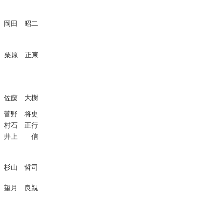
岡田 昭二
栗原 正東
佐藤 大樹
菅野 将史
村石 正行
井上 信
杉山 哲司
望月 良親