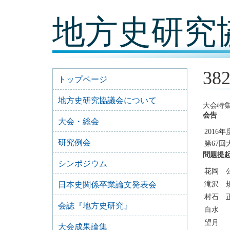
コ
地方史研究
ン
テ
ン
ツ
内
容
38
に
トップページ
移
動
地方史研究協議会について
大会特
会告
大会・総会
2016
研究例会
第67
問題提
シンポジウム
花岡 
日本史関係卒業論文発表会
滝沢 
村石 
会誌『地方史研究』
白水
望月
大会成果論集