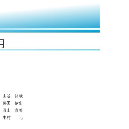
月
由谷 裕哉
傳田 伊史
丑山 直美
中村 元