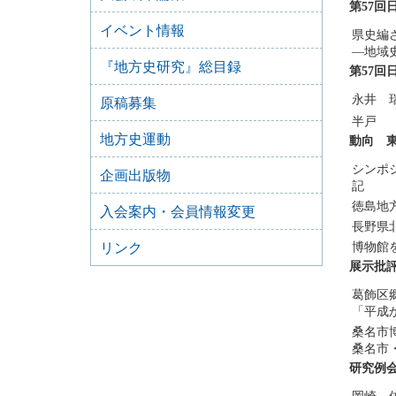
第57回
イベント情報
県史編
―地域
『地方史研究』総目録
第57回
永井 
原稿募集
半戸
地方史運動
動向 
シンポ
企画出版物
記
徳島地
入会案内・会員情報変更
長野県
リンク
博物館
展示批
葛飾区
「平成
桑名市
桑名市
研究例