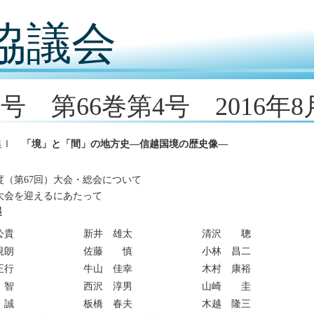
協議会
2号 第66巻第4号 2016年8
集Ⅰ
「境」と「間」の地方史―信越国境の歴史像―
年度（第67回）大会・総会について
回大会を迎えるにあたって
起
公貴
新井 雄太
清沢 聰
規朗
佐藤 慎
小林 昌二
正行
牛山 佳幸
木村 康裕
 智
西沢 淳男
山崎 圭
 誠
板橋 春夫
木越 隆三