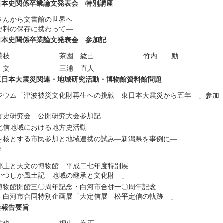
日本史関係卒業論文発表会 特別講座
さんから文書館の世界へ
史料の保存に携わって―
日本史関係卒業論文発表会 参加記
瑞枝
茶園 紘己
竹内 励
 文
三浦 直人
東日本大震災関連・地域研究活動・博物館資料館問題
ジウム「津波被災文化財再生への挑戦―東日本大震災から五年―」参加
方史研究会 公開研究大会参加記
北信地域における地方史活動
を核とする市民参加と地域連携の試み―新潟県を事例に―
評
郷土と天文の博物館 平成二七年度特別展
かつしか風土記―地域の継承と文化財―」
博物館開館三〇周年記念・白河市合併一〇周年記念
・白河市合同特別企画展「大定信展―松平定信の軌跡―」
会報告要旨