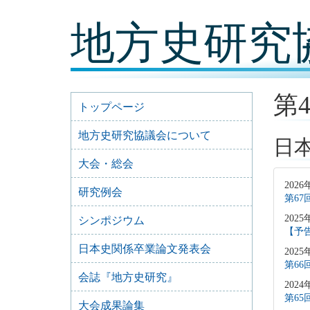
コ
地方史研究
ン
テ
ン
ツ
内
容
第
に
トップページ
移
動
地方史研究協議会について
日
大会・総会
2026
研究例会
第6
2025
シンポジウム
【予
日本史関係卒業論文発表会
2025
第6
会誌『地方史研究』
2024
第6
大会成果論集