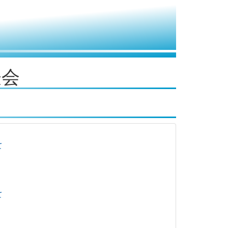
表会
て
て