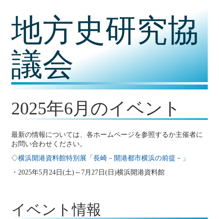
コ
地方史研究協
ン
テ
ン
ツ
議会
内
容
に
移
動
2025年6月のイベント
最新の情報については、各ホームページを参照するか主催者に
お問い合わせください。
◇
横浜開港資料館特別展「長崎－開港都市横浜の前提－」
・2025年5月24日(土)～7月27日(日)横浜開港資料館
イベント情報