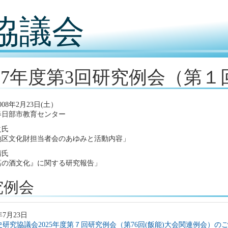
協議会
007年度第3回研究例会（第
08年2月23日(土）
春日部市教育センター
之氏
地区文化財担当者会のあゆみと活動内容」
晴氏
葛の酒文化』に関する研究報告」
究例会
年7月23日
研究協議会2025年度第７回研究例会（第76回(飯能)大会関連例会）のご案