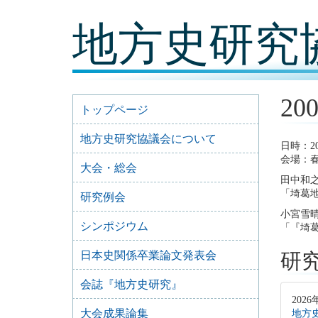
コ
地方史研究
ン
テ
ン
ツ
内
容
2
に
トップページ
移
動
地方史研究協議会について
日時：20
会場：
大会・総会
田中和
「埼葛
研究例会
小宮雪
シンポジウム
「『埼
日本史関係卒業論文発表会
研
会誌『地方史研究』
2026
大会成果論集
地方史