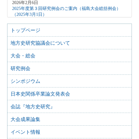
2026年2月6日
2025年度第３回研究例会のご案内（福島大会総括例会）
（2025年3月1日）
2025年12月5日
2025年度第２回研究例会のご案内（伊予史談会との合同例
トップページ
会）（2026年１月11日）
地方史研究協議会について
2025年10月7日
2025年度第１回研究例会のご案内（加能地域史研究会との
大会・総会
合同例会）（2025年11月8日）
2025年9月3日
研究例会
2024年度第8回研究例会のご案内（2025年9月27日）
2025年6月5日
シンポジウム
2024年度第7回研究例会（福島大会関連例会）（2025年7月
20日）
日本史関係卒業論文発表会
2025年6月5日
会誌『地方史研究』
2024年度第6回研究例会（2025年7月12日）
2025年5月12日
大会成果論集
2024年度第5回研究例会（2025年5月30日）
2025年2月27日
イベント情報
2024年度第4回研究例会（2025年3月30日）