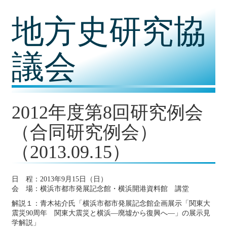
コ
地方史研究協
ン
テ
ン
ツ
議会
内
容
に
移
動
2012年度第8回研究例会
（合同研究例会）
（2013.09.15）
日 程：2013年9月15日（日）
会 場：横浜市都市発展記念館・横浜開港資料館 講堂
解説１：青木祐介氏「横浜市都市発展記念館企画展示「関東大
震災90周年 関東大震災と横浜―廃墟から復興へ―」の展示見
学解説」