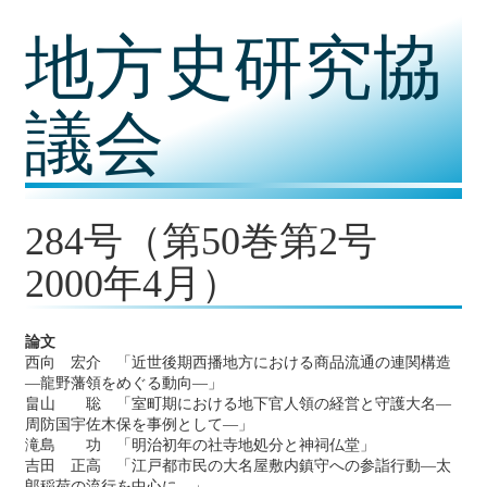
コ
地方史研究協
ン
テ
ン
ツ
議会
内
容
に
移
動
284号（第50巻第2号
2000年4月）
論文
西向 宏介 「近世後期西播地方における商品流通の連関構造
―龍野藩領をめぐる動向―」
畠山 聡 「室町期における地下官人領の経営と守護大名―
周防国宇佐木保を事例として―」
滝島 功 「明治初年の社寺地処分と神祠仏堂」
吉田 正高 「江戸都市民の大名屋敷内鎮守への参詣行動―太
郎稲荷の流行を中心に―」