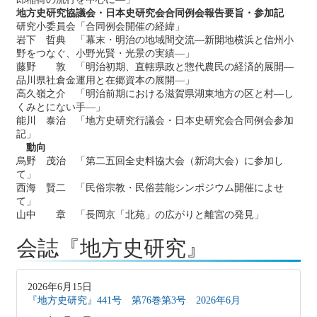
地方史研究協議会・日本史研究会合同例会報告要旨・参加記
研究小委員会「合同例会開催の経緯」
岩下 哲典 「幕末・明治の地域間交流―新開地横浜と信州小
野をつなぐ、小野光賢・光景の実績―」
藤野 敦 「明治初期、直轄県政と惣代農民の経済的展開―
品川県社倉金運用と在郷資本の展開―」
高久嶺之介 「明治前期における滋賀県湖東地方の区と村―し
くみとにない手―」
能川 泰治 「地方史研究行議会・日本史研究会合同例会参加
記」
動向
烏野 茂治 「第二五回全史料協大会（新潟大会）に参加し
て」
西海 賢二 「民俗宗教・民俗芸能シンポジウム開催によせ
て」
山中 章 「長岡京「北苑」の広がりと離宮の発見」
会誌『地方史研究』
2026年6月15日
『地方史研究』441号 第76巻第3号 2026年6月