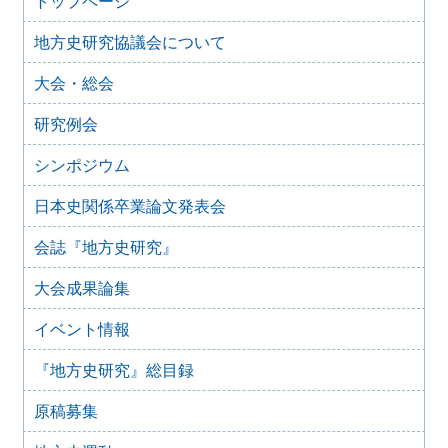
トップページ
2026年1月のイベント(更新しました)
地方史研究協議会について
2025年12月10日
2025年12月のイベント
大会・総会
2025年10月31日
2025年11月のイベント（更新しました）
研究例会
2025年9月20日
2025年10月のイベント(更新しました)
シンポジウム
2025年7月28日
日本史関係卒業論文発表会
2025年8月のイベント
2025年7月27日
会誌『地方史研究』
2025年7月のイベント(更新しました)
大会成果論集
2025年6月2日
2025年6月のイベント
イベント情報
2025年4月26日
2025年5月のイベント
『地方史研究』総目録
2025年4月25日
2025年4月のイベント(更新しました)
原稿募集
2025年3月1日