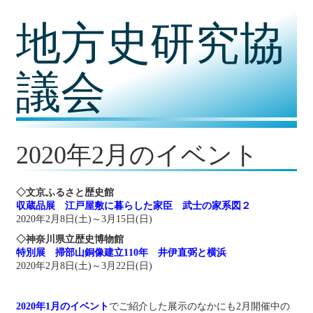
コ
地方史研究協
ン
テ
ン
ツ
議会
内
容
に
移
動
2020年2月のイベント
◇文京ふるさと歴史館
収蔵品展 江戸屋敷に暮らした家臣 武士の家系図２
2020年2月8日(土)～3月15日(日)
◇神奈川県立歴史博物館
特別展 掃部山銅像建立110年 井伊直弼と横浜
2020年2月8日(土)～3月22日(日)
2020年1月のイベント
でご紹介した展示のなかにも2月開催中の