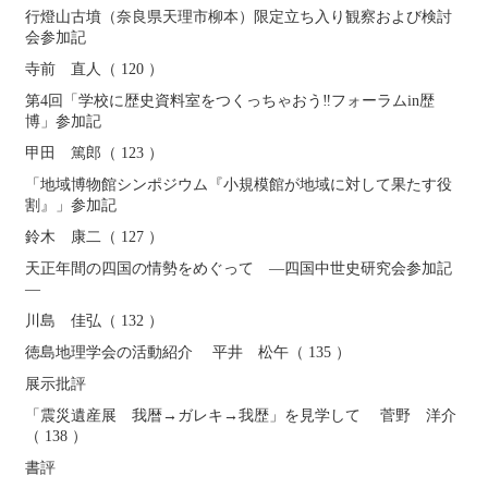
行燈山古墳（奈良県天理市柳本）限定立ち入り観察および検討
会参加記
寺前 直人（ 120 ）
第4回「学校に歴史資料室をつくっちゃおう‼フォーラムin歴
博」参加記
甲田 篤郎（ 123 ）
「地域博物館シンポジウム『小規模館が地域に対して果たす役
割』」参加記
鈴木 康二（ 127 ）
天正年間の四国の情勢をめぐって ―四国中世史研究会参加記
―
川島 佳弘（ 132 ）
徳島地理学会の活動紹介 平井 松午（ 135 ）
展示批評
「震災遺産展 我暦→ガレキ→我歴」を見学して 菅野 洋介
（ 138 ）
書評