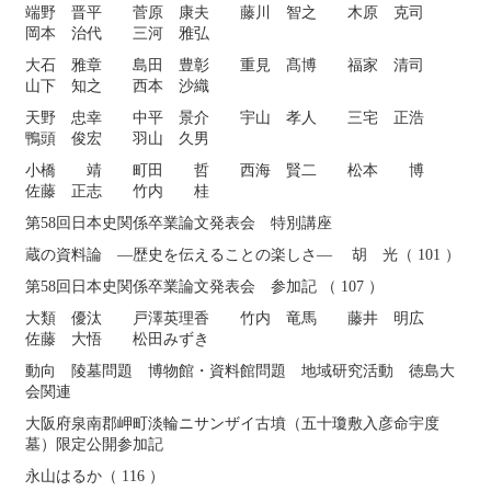
端野 晋平 菅原 康夫 藤川 智之 木原 克司
岡本 治代 三河 雅弘
大石 雅章 島田 豊彰 重見 髙博 福家 清司
山下 知之 西本 沙織
天野 忠幸 中平 景介 宇山 孝人 三宅 正浩
鴨頭 俊宏 羽山 久男
小橋 靖 町田 哲 西海 賢二 松本 博
佐藤 正志 竹内 桂
第58回日本史関係卒業論文発表会 特別講座
蔵の資料論 ―歴史を伝えることの楽しさ― 胡 光（ 101 ）
第58回日本史関係卒業論文発表会 参加記 （ 107 ）
大類 優汰 戸澤英理香 竹内 竜馬 藤井 明広
佐藤 大悟 松田みずき
動向 陵墓問題 博物館・資料館問題 地域研究活動 徳島大
会関連
大阪府泉南郡岬町淡輪ニサンザイ古墳（五十瓊敷入彦命宇度
墓）限定公開参加記
永山はるか（ 116 ）