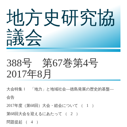
コ
地方史研究協
ン
テ
ン
ツ
議会
内
容
に
移
動
388号 第67巻第4号
2017年8月
大会特集Ⅰ 「地力」と地域社会―徳島発展の歴史的基盤―
会告
2017年度（第68回）大会・総会について （ 1 ）
第68回大会を迎えるにあたって （ 2 ）
問題提起 （ 4 ）