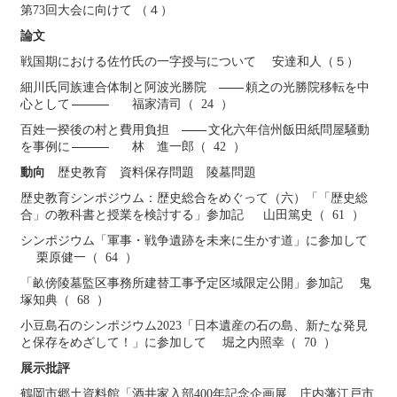
第73回大会に向けて （４）
論文
戦国期における佐竹氏の一字授与について 安達和人（５）
細川氏同族連合体制と阿波光勝院
頼之の光勝院移転を中
心として
福家清司（ 24 ）
百姓一揆後の村と費用負担
文化六年信州飯田紙問屋騒動
を事例に
林 進一郎（ 42 ）
動向
歴史教育 資料保存問題 陵墓問題
歴史教育シンポジウム：歴史総合をめぐって（六）「「歴史総
合」の教科書と授業を検討する」参加記 山田篤史（ 61 ）
シンポジウム「軍事・戦争遺跡を未来に生かす道」に参加して
栗原健一（ 64 ）
「畝傍陵墓監区事務所建替工事予定区域限定公開」参加記 鬼
塚知典（ 68 ）
小豆島石のシンポジウム2023「日本遺産の石の島、新たな発見
と保存をめざして！」に参加して 堀之内照幸（ 70 ）
展示批評
鶴岡市郷土資料館「酒井家入部400年記念企画展 庄内藩江戸市