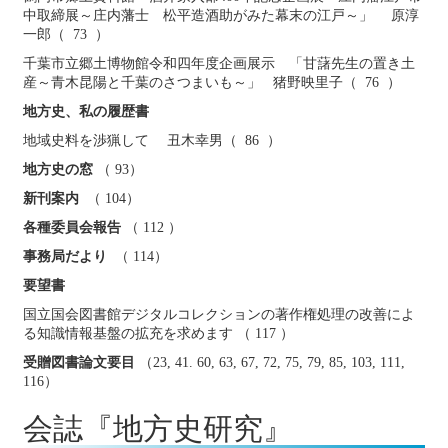
中取締展～庄内藩士 松平造酒助がみた幕末の江戸～」 原淳
一郎（ 73 ）
千葉市立郷土博物館令和四年度企画展示 「甘藷先生の置き土
産～青木昆陽と千葉のさつまいも～」 猪野映里子（ 76 ）
地方史、私の履歴書
地域史料を渉猟して 丑木幸男（ 86 ）
地方史の窓
（ 93）
新刊案内
（ 104）
各種委員会報告
（ 112 ）
事務局だより
（ 114）
要望書
国立国会図書館デジタルコレクションの著作権処理の改善によ
る知識情報基盤の拡充を求めます （ 117 ）
受贈図書論文要目
（23, 41. 60, 63, 67, 72, 75, 79, 85, 103, 111,
116）
会誌『地方史研究』