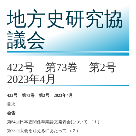
コ
地方史研究協
ン
テ
ン
ツ
議会
内
容
に
移
動
422号 第73巻 第2号
2023年4月
422号
第73
巻 第2
号 2023
年4
月
目次
会告
第64回日本史関係卒業論文発表会について （１）
第73回大会を迎えるにあたって （２）