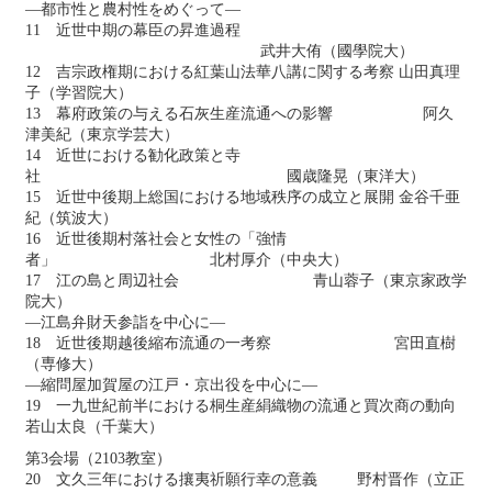
―都市性と農村性をめぐって―
11 近世中期の幕臣の昇進過程
武井大侑（國學院大）
12 吉宗政権期における紅葉山法華八講に関する考察 山田真理
子（学習院大）
13 幕府政策の与える石灰生産流通への影響 阿久
津美紀（東京学芸大）
14 近世における勧化政策と寺
社 國歳隆晃（東洋大）
15 近世中後期上総国における地域秩序の成立と展開 金谷千亜
紀（筑波大）
16 近世後期村落社会と女性の「強情
者」 北村厚介（中央大）
17 江の島と周辺社会 青山蓉子（東京家政学
院大）
―江島弁財天参詣を中心に―
18 近世後期越後縮布流通の一考察 宮田直樹
（専修大）
―縮問屋加賀屋の江戸・京出役を中心に―
19 一九世紀前半における桐生産絹織物の流通と買次商の動向
若山太良（千葉大）
第3会場（2103教室）
20 文久三年における攘夷祈願行幸の意義 野村晋作（立正