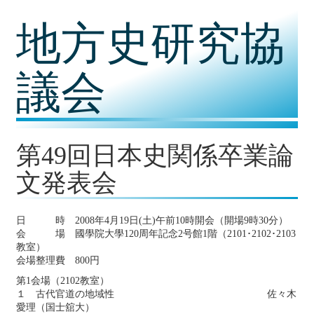
コ
地方史研究協
ン
テ
ン
ツ
議会
内
容
に
移
動
第49回日本史関係卒業論
文発表会
日 時 2008年4月19日(土)午前10時開会（開場9時30分）
会 場 國學院大學120周年記念2号館1階（2101･2102･2103
教室）
会場整理費 800円
第1会場（2102教室）
１ 古代官道の地域性 佐々木
愛理（国士舘大）