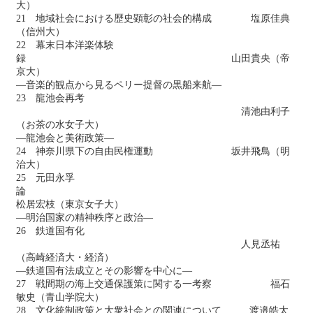
大）
21 地域社会における歴史顕彰の社会的構成 塩原佳典
（信州大）
22 幕末日本洋楽体験
録 山田貴央（帝
京大）
―音楽的観点から見るペリー提督の黒船来航―
23 龍池会再考
清池由利子
（お茶の水女子大）
―龍池会と美術政策―
24 神奈川県下の自由民権運動 坂井飛鳥（明
治大）
25 元田永孚
論
松居宏枝（東京女子大）
―明治国家の精神秩序と政治―
26 鉄道国有化
人見丞祐
（高崎経済大・経済）
―鉄道国有法成立とその影響を中心に―
27 戦間期の海上交通保護策に関する一考察 福石
敏史（青山学院大）
28 文化統制政策と大衆社会との関連について 渡邉皓太