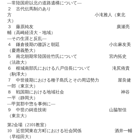
―常陸国府以北の道路遺構について―
２ 古代伝馬制のあり
方 小滝雅人（東北
大）
３ 藤原純友 廣瀬亮
輔（高崎経済大・地域）
―その生涯と反乱―
４ 鎌倉後期の嗷訴と朝廷 小出麻友美
（慶應義塾大）
５ 南北朝期常陸国佐竹氏について 宮内拓史
（法政大）
６ 根城南部氏における八戸信長について 滝尻侑貴
（駒澤大）
７ 中世後期における種子島氏とその周辺勢力 屋良健
一郎（東京大）
８ 戦国期における地域社会 神谷
一平（静岡大）
―甲賀郡中惣を事例に―
９ 中世の鋳造技術 山脇智佳
（東京大）
第2会場（2101教室）
10 近世関東在方町における社会関係 酒井一輔
（早稲田大）