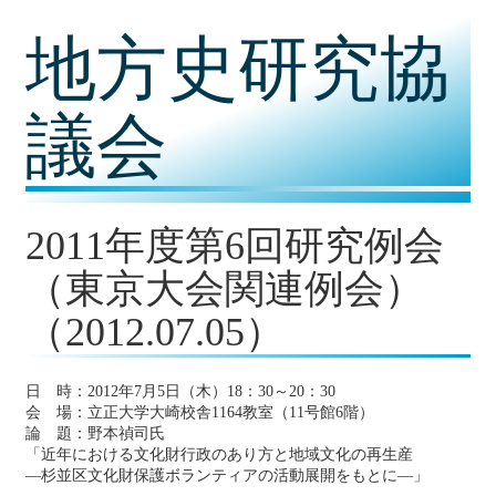
コ
地方史研究協
ン
テ
ン
ツ
議会
内
容
に
移
動
2011年度第6回研究例会
（東京大会関連例会）
（2012.07.05）
日 時：2012年7月5日（木）18：30～20：30
会 場：立正大学大崎校舎1164教室（11号館6階）
論 題：野本禎司氏
「近年における文化財行政のあり方と地域文化の再生産
―杉並区文化財保護ボランティアの活動展開をもとに―」