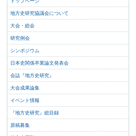
トップページ
会）（2026年１月11日）
地方史研究協議会について
2025年10月7日
2025年度第１回研究例会のご案内（加能地域史研究会との
大会・総会
合同例会）（2025年11月8日）
2025年9月3日
研究例会
2024年度第8回研究例会のご案内（2025年9月27日）
2025年6月5日
シンポジウム
2024年度第7回研究例会（福島大会関連例会）（2025年7月
20日）
日本史関係卒業論文発表会
2025年6月5日
会誌『地方史研究』
2024年度第6回研究例会（2025年7月12日）
2025年5月12日
大会成果論集
2024年度第5回研究例会（2025年5月30日）
2025年2月27日
イベント情報
2024年度第4回研究例会（2025年3月30日）
『地方史研究』総目録
2025年1月21日
2024年度第3回研究例会（兵庫大会総括例会）（2025年2月
原稿募集
23日）
2024年12月25日