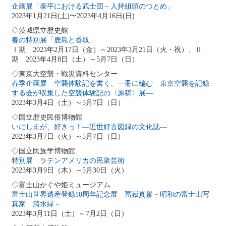
企画展「泰平における武士団－人持組頭のつとめ」
2023年1月21日(土)〜2023年4月16日(日)
◇茨城県立歴史館
春の特別展「鹿島と香取」
Ⅰ期 2023年2月17日（金）～2023年3月21日（火・祝）、Ⅱ
期 2023年4月8日（土）～5月7日（日）
◇東京大空襲・戦災資料センター
春季企画展 空襲体験記を書く、一冊に編む―東京空襲を記録
する会が収集した空襲体験記の〈原稿〉展―
2023年3月4日（土）～5月7日（日）
◇国立歴史民俗博物館
いにしえが、好きっ！―近世好古図録の文化誌―
2023年3月7日（火）～5月7日（日）
◇国立民族学博物館
特別展 ラテンアメリカの民衆芸術
2023年3月9日（木）～5月30日（火）
◇富士山かぐや姫ミュージアム
富士山世界遺産登録10周年記念展 冨嶽真景－昭和の富士山写
真家 清水緑－
2023年3月11日（土）～7月2日（日）