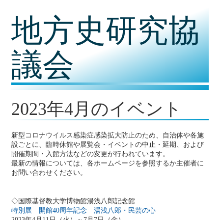
コ
地方史研究協
ン
テ
ン
ツ
議会
内
容
に
移
動
2023年4月のイベント
新型コロナウイルス感染症感染拡大防止のため、自治体や各施
設ごとに、臨時休館や展覧会・イベントの中止・延期、および
開催期間・入館方法などの変更が行われています。
最新の情報については、各ホームページを参照するか主催者に
お問い合わせください。
◇国際基督教大学博物館湯浅八郎記念館
特別展 開館40周年記念 湯浅八郎・民芸の心
2023年4月11日（火）～7月7日（金）