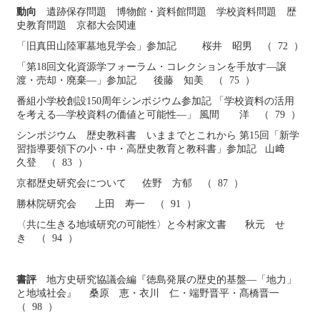
動向
遺跡保存問題 博物館・資料館問題 学校資料問題 歴
史教育問題 京都大会関連
「旧真田山陸軍墓地見学会」参加記 桜井 昭男 （ 72 ）
「第18回文化資源学フォーラム・コレクションを手放す―譲
渡・売却・廃棄―」参加記 後藤 知美 （ 75 ）
番組小学校創設150周年シンポジウム参加記 「学校資料の活用
を考える―学校資料の価値と可能性―」 風間 洋 （ 79 ）
シンポジウム 歴史教科書 いままでとこれから 第15回「新学
習指導要領下の小・中・高歴史教育と教科書」参加記 山﨑
久登 （ 83 ）
京都歴史研究会について 佐野 方郁 （ 87 ）
勝林院研究会 上田 寿一 （ 91 ）
〈共に生きる地域研究の可能性〉と今村家文書 秋元 せ
き （ 94 ）
書評
地方史研究協議会編『徳島発展の歴史的基盤―「地力」
と地域社会』 桑原 恵・衣川 仁・端野晋平・髙橋晋一
（ 98 ）