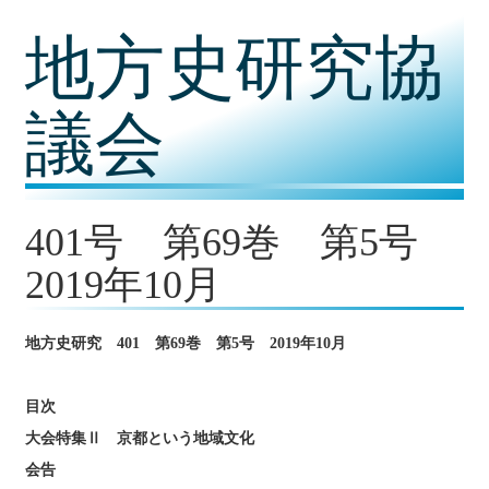
コ
地方史研究協
ン
テ
ン
ツ
議会
内
容
に
移
動
401号 第69巻 第5号
2019年10月
地方史研究 401 第69巻 第5号 2019年10月
目次
大会特集Ⅱ 京都という地域文化
会告