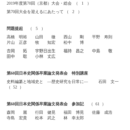
2019年度第70回（京都）大会・総会 （ 1 ）
第70回大会を迎えるにあたって （ 2 ）
問題提起
（ 5 ）
高橋 明裕 山田 徹 西山 剛 平野 寿則
片山 正彦 牧 知宏 松中 博
𠮷岡 拓 宇野日出生 福持 昌之 中島 敬
田中 聡 小林 丈広
第60回日本史関係卒業論文発表会 特別講座
史料編纂と地域史と ―歴史研究を日常に― 石田 文一
（ 52 ）
第60回日本史関係卒業論文発表会 参加記
（ 61 ）
森岡 麗 行田 健晃 福田 博晃 佐藤 成浩
寺島 宏貴 松本 武之 林 幸太郎