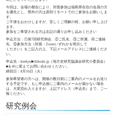
今回は、会場の都合により、対面参加は福島県在住の会員の方
を優先とし、県外の方は原則リモートでのご参加をお願いしま
す。
ご不便をおかけしますが、宜しくご理解の程、お願い申し上げ
ます。
参加をご希望される方は左記の通りお申し込みください
申込方法：①第7回研究例会、②ご氏名、③ご所属、④ご連絡
先、⑤参加方法（対面・Zoomいずれかを明示して
ください）をご記入の上、下記メールアドレスにご連絡くださ
い。
申込先：kenkyu■chihoshi.jp（地方史研究協議会研究小委員会）
■を＠に変えてお問い合わせください。
締切日：8月16日（火）
参加希望者の方へは、開催の数日前にご案内のメールをお送り
する予定です。もし申込後にご案内のメールが届かない場合
は、大変恐れ入りますが、上記アドレス（申込先）まで、ご一
報ください。
研究例会