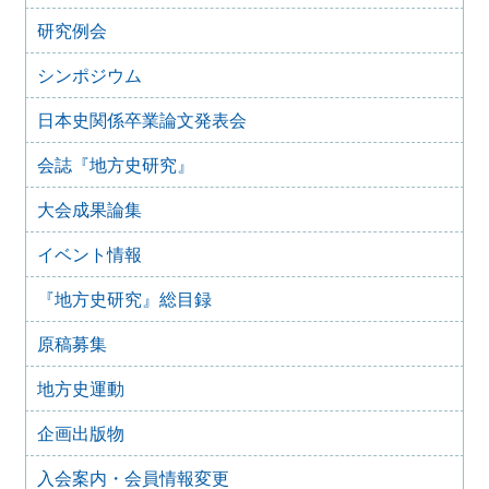
2025年9月3日
研究例会
2024年度第8回研究例会のご案内（2025年9月27日）
2025年6月5日
シンポジウム
2024年度第7回研究例会（福島大会関連例会）（2025年7月
20日）
日本史関係卒業論文発表会
2025年6月5日
会誌『地方史研究』
2024年度第6回研究例会（2025年7月12日）
2025年5月12日
大会成果論集
2024年度第5回研究例会（2025年5月30日）
2025年2月27日
イベント情報
2024年度第4回研究例会（2025年3月30日）
『地方史研究』総目録
2025年1月21日
2024年度第3回研究例会（兵庫大会総括例会）（2025年2月
原稿募集
23日）
2024年12月25日
地方史運動
2024年度第２回研究例会（2025年１月22日）
2024年10月10日
企画出版物
2024年度第1回研究例会（交通史学会との合同例会）
（2024年11月10日）
入会案内・会員情報変更