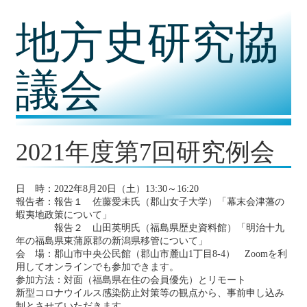
コ
地方史研究協
ン
テ
ン
ツ
議会
内
容
に
移
動
2021年度第7回研究例会
日 時：2022年8月20日（土）13:30～16:20
報告者：報告１ 佐藤愛未氏（郡山女子大学）「幕末会津藩の
蝦夷地政策について」
報告２ 山田英明氏（福島県歴史資料館）「明治十九
年の福島県東蒲原郡の新潟県移管について」
会 場：郡山市中央公民館（郡山市麓山1丁目8-4） Zoomを利
用してオンラインでも参加できます。
参加方法：対面（福島県在住の会員優先）とリモート
新型コロナウイルス感染防止対策等の観点から、事前申し込み
制とさせていただきます。