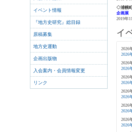
◇浦幌
イベント情報
企画展
2019年
『地方史研究』総目録
イ
原稿募集
地方史運動
2026
202
企画出版物
2026
202
入会案内・会員情報変更
2026
リンク
202
2026
202
2026
202
2026
202