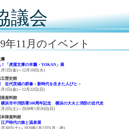
協議会
019年11月のイベント
文庫
！「虎屋文庫の羊羹・YOKAN」展
11月1日(金)～12月10日(火)
県立歴史館
展 近代茨城の群像－新時代を生きた人びと－
11月1日(金)～12月22日(日)
開港資料館
横浜市中消防署100周年記念 横浜の大火と消防の近代史
11月2日(土)～2020年1月26日(日)
宿本陣資料館
 江戸時代の旅と温泉展
11月30日(土)～2020年1月13日(月・祝)