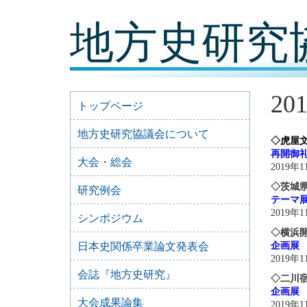
コ
地方史研究
ン
テ
ン
ツ
内
容
2
に
トップページ
移
動
地方史研究協議会について
◇虎屋
再開御礼
大会・総会
2019年
◇茨城
研究例会
テーマ
2019年
シンポジウム
◇横浜
日本史関係卒業論文発表会
企画展 
2019年
会誌『地方史研究』
◇二川
企画展
大会成果論集
2019年