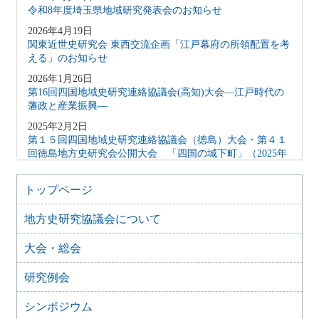
令和8年度埼玉県地域研究発表会のお知らせ
2026年4月19日
関東近世史研究会 東西交流企画「江戸幕府の所領配置を考
える」のお知らせ
2026年1月26日
第16回四国地域史研究連絡協議会(高知)大会―江戸時代の
藩政と産業振興―
2025年2月2日
第１５回四国地域史研究連絡協議会（徳島）大会・第４１
回徳島地方史研究会公開大会 「四国の城下町」（2025年
2月15日）
2024年10月27日
トップページ
地方史研究協議会歴史教育シンポジウム 地方史研究と歴
史教育
地方史研究協議会について
2024年8月9日
大会・総会
歴史シンポジウム 水無瀬離宮の黎明と終焉～水無瀬とい
う場を考える
研究例会
2024年4月16日
「後鳥羽上皇が造った都市 水無瀬離宮を考える」
シンポジウム
2023年6月26日