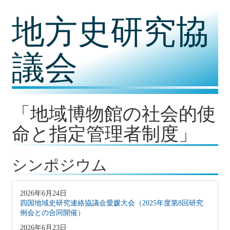
コ
地方史研究協
ン
テ
ン
ツ
議会
内
容
に
移
動
「地域博物館の社会的使
命と指定管理者制度」
シンポジウム
2026年6月24日
四国地域史研究連絡協議会愛媛大会（2025年度第8回研究
例会との合同開催）
2026年6月23日