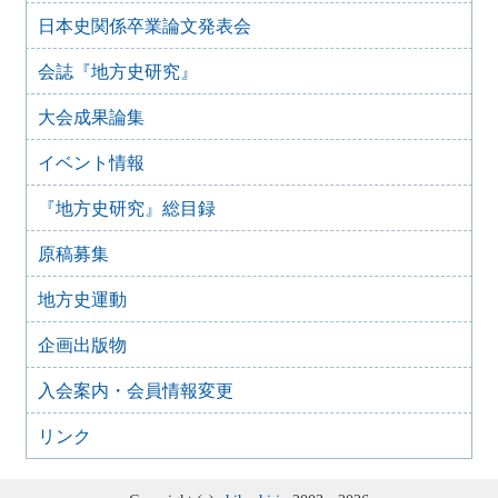
四国地域史研究連絡協議会香川大会＋香川歴史学会70周年
日本史関係卒業論文発表会
記念大会 古代四国における都鄙間・地域間交流（2023年
7月29日）
会誌『地方史研究』
2023年2月25日
【オンライン】群馬歴史資料継承ネットワーク（ぐんま史
大会成果論集
料ネット） 群馬県立女子大学群馬学センター ぐんま地域
文化遺産フォーラム 2022開催のお知らせ
イベント情報
2022年8月28日
『地方史研究』総目録
第 17 回シンポジウム 歴史教科書・いままでとこれから
開催のお知らせ
原稿募集
2022年6月9日
日本歴史学協会・日本学術会議史学委員会主催 第27回 史
地方史運動
料保存利用問題シンポジウム「アーカイブズ専門職問題の
新潮流」
企画出版物
2022年2月22日
首都圏形成史研究会 関東近世史研究会 合同例会「江戸
入会案内・会員情報変更
から東京へ」
2021年9月15日
リンク
第 16 回シンポジウム 歴史教科書・いままでとこれから
開催のお知らせ