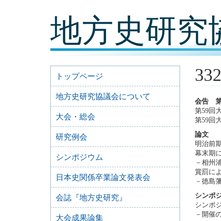
コ
地方史研究
ン
テ
ン
ツ
内
容
33
に
トップページ
移
動
地方史研究協議会について
会告 
第59回
大会・総会
第59回
論文
研究例会
明治前
幕末期
シンポジウム
－相州
賞罰に
日本史関係卒業論文発表会
－徳島
シンポ
会誌『地方史研究』
シンポ
－開催
大会成果論集