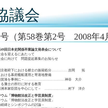
協議会
2号（第58巻第2号 2008年
第49回日本史関係卒業論文発表会について
大会を迎えるにあたって
大会に向けて 問題提起募集のお知らせ
期京都府下における郷士の族籍処分……………吉岡 拓
における幕府艦船運用と寄港地整備
浦賀湊を事例に－………………………………神谷 大介
よる藩士の所行に対する教育
藩洲本家臣団を中心にして－ …………………村下 洋介
ジウム「博物館法改正と学芸員制度」
ジウム「博物館法改正と学芸員制度」
の経緯とシンポジウムの討論－