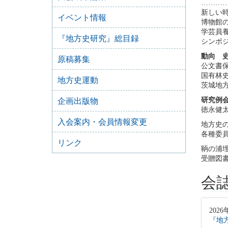
………
新しい
イベント情報
博物館
学芸員
『地方史研究』総目録
シンポ
動向 
原稿募集
公文書
国有林
地方史運動
茨城地
研究例
企画出版物
徳永健
入会案内・会員情報変更
地方史
各種委
リンク
鞆の浦
受贈図
会
2026
『地方