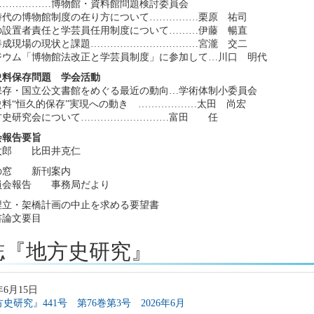
………………博物館・資料館問題検討委員会
時代の博物館制度の在り方について……………栗原 祐司
の設置者責任と学芸員任用制度について………伊藤 暢直
養成現場の現状と課題……………………………宮瀧 交二
ジウム「博物館法改正と学芸員制度」に参加して…川口 明代
史料保存問題 学会活動
保存・国立公文書館をめぐる最近の動向…学術体制小委員会
史料“恒久的保存”実現への動き ………………太田 尚宏
方史研究会について………………………富田 任
会報告要旨
太郎 比田井克仁
の窓 新刊案内
員会報告 事務局だより
埋立・架橋計画の中止を求める要望書
書論文要目
誌『地方史研究』
年6月15日
史研究』441号 第76巻第3号 2026年6月