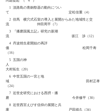
問題提起 （ 4 ）
1 淡路島の青銅祭器の動向につい
て 定松佳重（4）
2 但馬 横穴式石室の導入と展開からみた地域性と交
流 仲田周平（7）
3 『播磨国風土記』研究の新潮
流 坂江 渉（12）
4 丹波焼生産開始の再評
価 松岡千寿
（16）
5 五国の神
人
大村拓生（20）
6 中世五国の一宮と地
域 田村正孝
（24）
7 近世史研究における西摂・播
磨 今井修平（30）
8 近世西宮えびす信仰の展開と兵
庫 戸田靖久（34）