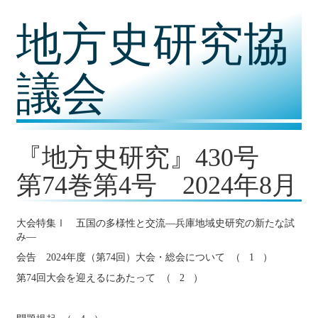
コ
地方史研究協
ン
テ
ン
ツ
議会
内
容
に
移
動
『地方史研究』430号
第74巻第4号 2024年8月
大会特集Ⅰ 五国の多様性と交流―兵庫地域史研究の新たな試
み―
会告 2024年度（第74回）大会・総会について （ 1 ）
第74回大会を迎えるにあたって （ 2 ）