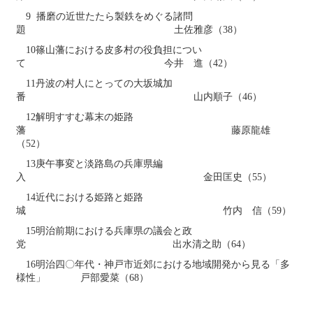
9 播磨の近世たたら製鉄をめぐる諸問
題 土佐雅彦（38）
10篠山藩における皮多村の役負担につい
て 今井 進（42）
11丹波の村人にとっての大坂城加
番 山内順子（46）
12解明すすむ幕末の姫路
藩 藤原龍雄
（52）
13庚午事変と淡路島の兵庫県編
入 金田匡史（55）
14近代における姫路と姫路
城 竹内 信（59）
15明治前期における兵庫県の議会と政
党 出水清之助（64）
16明治四〇年代・神戸市近郊における地域開発から見る「多
様性」 戸部愛菜（68）