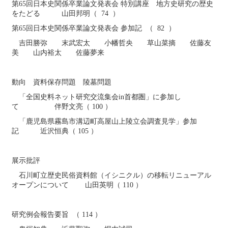
第65回日本史関係卒業論文発表会 特別講座 地方史研究の歴史
をたどる 山田邦明（ 74 ）
第65回日本史関係卒業論文発表会 参加記 （ 82 ）
吉田勝弥 末武宏太 小幡哲央 草山菜摘 佐藤友
美 山内裕太 佐藤夢来
動向 資料保存問題 陵墓問題
「全国史料ネット研究交流集会in首都圏」に参加し
て 伴野文亮（ 100 ）
「鹿児島県霧島市溝辺町高屋山上陵立会調査見学」参加
記 近沢恒典（ 105 ）
展示批評
石川町立歴史民俗資料館（イシニクル）の移転リニューアル
オープンについて 山田英明（ 110 ）
研究例会報告要旨 （ 114 ）