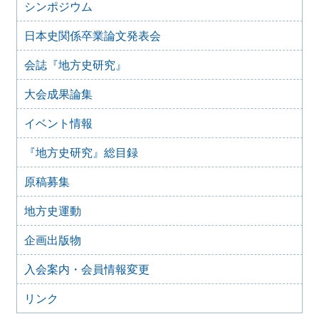
『地方史研究』433号 第75巻第1号 2025年2月
シンポジウム
2025年1月15日
日本史関係卒業論文発表会
『地方史研究』432号 第74巻第6号 2024年12月
2024年11月21日
会誌『地方史研究』
『地方史研究』431号 第74巻第5号 2024年10月
大会成果論集
2024年11月20日
『地方史研究』430号 第74巻第4号 2024年8月
イベント情報
2024年6月4日
『地方史研究』429号 第75巻第3号 2024年6月
『地方史研究』総目録
2024年6月4日
『地方史研究』428号 第74巻第2号 2024年4月
原稿募集
2024年6月4日
『地方史研究』427号 第74巻第1号 2024年2月
地方史運動
2023年12月24日
企画出版物
『地方史研究』426号 第73巻第6号 2023年12月
2023年12月24日
入会案内・会員情報変更
『地方史研究』425号 第73巻第5号 2023年10月
リンク
2023年8月15日
『地方史研究』424号 第73巻第4号 2023年8月