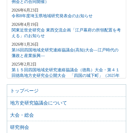
例会との合同開催）
2026年6月23日
令和8年度埼玉県地域研究発表会のお知らせ
2026年4月19日
関東近世史研究会 東西交流企画「江戸幕府の所領配置を考
える」のお知らせ
2026年1月26日
第16回四国地域史研究連絡協議会(高知)大会―江戸時代の
藩政と産業振興―
2025年2月2日
第１５回四国地域史研究連絡協議会（徳島）大会・第４１
回徳島地方史研究会公開大会 「四国の城下町」（2025年
2月15日）
2024年10月27日
トップページ
地方史研究協議会歴史教育シンポジウム 地方史研究と歴
史教育
地方史研究協議会について
2024年8月9日
大会・総会
歴史シンポジウム 水無瀬離宮の黎明と終焉～水無瀬とい
う場を考える
研究例会
2024年4月16日