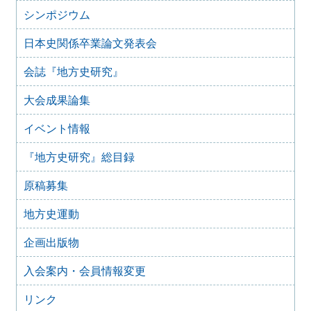
「後鳥羽上皇が造った都市 水無瀬離宮を考える」
シンポジウム
2023年6月26日
四国地域史研究連絡協議会香川大会＋香川歴史学会70周年
日本史関係卒業論文発表会
記念大会 古代四国における都鄙間・地域間交流（2023年
7月29日）
会誌『地方史研究』
2023年2月25日
【オンライン】群馬歴史資料継承ネットワーク（ぐんま史
大会成果論集
料ネット） 群馬県立女子大学群馬学センター ぐんま地域
文化遺産フォーラム 2022開催のお知らせ
イベント情報
2022年8月28日
『地方史研究』総目録
第 17 回シンポジウム 歴史教科書・いままでとこれから
開催のお知らせ
原稿募集
2022年6月9日
日本歴史学協会・日本学術会議史学委員会主催 第27回 史
地方史運動
料保存利用問題シンポジウム「アーカイブズ専門職問題の
新潮流」
企画出版物
2022年2月22日
首都圏形成史研究会 関東近世史研究会 合同例会「江戸
入会案内・会員情報変更
から東京へ」
2021年9月15日
リンク
第 16 回シンポジウム 歴史教科書・いままでとこれから