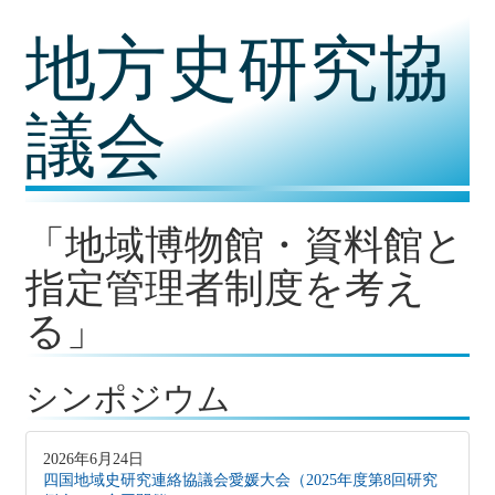
コ
地方史研究協
ン
テ
ン
ツ
議会
内
容
に
移
動
「地域博物館・資料館と
指定管理者制度を考え
る」
シンポジウム
2026年6月24日
四国地域史研究連絡協議会愛媛大会（2025年度第8回研究