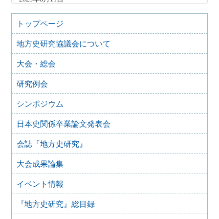
『地方史研究』436号 第75巻第4号 2025年8月
2025年8月10日
トップページ
「原稿募集」を変更致しました
地方史研究協議会について
2025年6月9日
『地方史研究』435号 第75巻第3号 2025年6月
大会・総会
2025年4月9日
『地方史研究』434号 第75巻第2号 2025年4月
研究例会
2025年2月10日
『地方史研究』433号 第75巻第1号 2025年2月
シンポジウム
2025年1月15日
日本史関係卒業論文発表会
『地方史研究』432号 第74巻第6号 2024年12月
2024年11月21日
会誌『地方史研究』
『地方史研究』431号 第74巻第5号 2024年10月
大会成果論集
2024年11月20日
『地方史研究』430号 第74巻第4号 2024年8月
イベント情報
2024年6月4日
『地方史研究』429号 第75巻第3号 2024年6月
『地方史研究』総目録
2024年6月4日