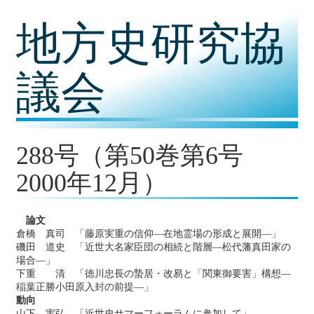
コ
地方史研究協
ン
テ
ン
ツ
議会
内
容
に
移
動
288号（第50巻第6号
2000年12月）
論文
倉橋 真司 「藤原実重の信仰―在地霊場の形成と展開―」
磯田 道史 「近世大名家臣団の相続と階層―松代藩真田家の
場合―」
下重 清 「徳川忠長の蟄居・改易と「関東御要害」構想―
稲葉正勝小田原入封の前提―」
動向
山下 実弘 「近世史サマーフォーラムに参加して」