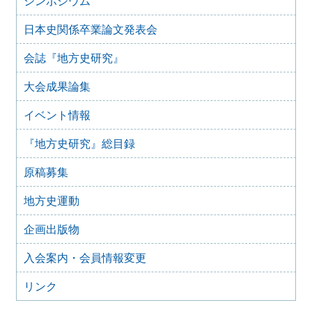
シンポジウム
2021年4月21日
第61回日本史関係卒業論文発表会
日本史関係卒業論文発表会
2021年3月25日
第62回日本史関係卒業論文発表会のご案内
会誌『地方史研究』
2020年3月29日
第61回日本史関係卒業論文発表会 延期のお知らせ
大会成果論集
2019年3月19日
イベント情報
第60回日本史関係卒業論文発表会のご案内
2019年2月19日
『地方史研究』総目録
第60回日本史関係卒業論文発表会の日程・会場について
（予告）
原稿募集
2018年4月7日
第59回日本史関係卒業論文発表会のお知らせ
地方史運動
2017年4月1日
企画出版物
第58回日本史関係卒業論文発表会のお知らせ
2016年4月13日
入会案内・会員情報変更
第57回日本史関係卒業論文発表会
リンク
2015年4月13日
第56回日本史関係卒業論文発表会