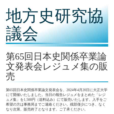
コ
地方史研究協
ン
テ
ン
ツ
議会
内
容
に
移
動
第65回日本史関係卒業論
文発表会レジュメ集の販
売
第65回日本史関係卒業論文発表会を、2024年4月20日に大正大学
にて開催いたしました。当日の報告レジュメをまとめた「レジ
ュメ集」を1,500円（送料込み）にて販売いたします。入手をご
希望の方は事務局までご連絡ください。残部僅少につき、なく
なり次第、販売終了となります。ご了承ください。