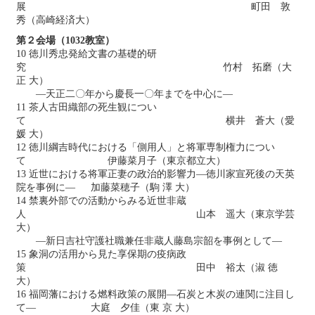
展 町田 敦
秀（高崎経済大）
第２会場（1032教室）
10 徳川秀忠発給文書の基礎的研
究 竹村 拓磨（大
正 大）
―天正二〇年から慶長一〇年までを中心に―
11 茶人古田織部の死生観につい
て 横井 蒼大（愛
媛 大）
12 徳川綱吉時代における「側用人」と将軍専制権力につい
て 伊藤菜月子（東京都立大）
13 近世における将軍正妻の政治的影響力―徳川家宣死後の天英
院を事例に― 加藤菜穂子（駒 澤 大）
14 禁裏外部での活動からみる近世非蔵
人 山本 遥大（東京学芸
大）
―新日吉社守護社職兼任非蔵人藤島宗韶を事例として―
15 象洞の活用から見た享保期の疫病政
策 田中 裕太（淑 徳
大）
16 福岡藩における燃料政策の展開—石炭と木炭の連関に注目し
て― 大庭 夕佳（東 京 大）