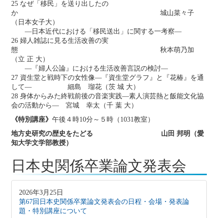
25 なぜ「移民」を送り出したの
か 城山菜々子
（日本女子大）
—日本近代における「移民送出」に関する一考察―
26 婦人雑誌に見る生活改善の実
態 秋本萌乃加
（立 正 大）
―『婦人公論』における生活改善言説の検討―
27 資生堂と戦時下の女性像―『資生堂グラフ』と『花椿』を通
して― 細島 瑠花（茨 城 大）
28 身体からみた終戦前後の音楽実践—素人演芸熱と飯能文化協
会の活動から— 宮城 幸太（千 葉 大）
《特別講座》
午後４時10分～５時（1031教室）
地方史研究の歴史をたどる 山田 邦明（愛
知大学文学部教授）
日本史関係卒業論文発表会
2026年3月25日
第67回日本史関係卒業論文発表会の日程・会場・発表論
題・特別講座について