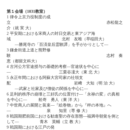
第１会場（1031教室）
1 律令上京力役制度の成
立 赤松龍之
介（就 実 大）
2 平安期における宋商人の対日交易と東アジア海
域 北村 友唯（早稲田大）
―勝尾寺の「百済皇后霊験譚」を手がかりとして―
3 鎌倉街道上道と熊野修
験 志村 奏
恵（都留文科大）
4 古河公方官途授与の基礎的考察―官途状を中心に
― 三栗谷凜大（東 北 大）
5 永正年間における阿蘇大宮司家の社領支
配 岩﨑 大知（明 治 大）
―武家と社家及び僧徒の関係を中心に―
6 足利的秩序の崩壊と三好氏の位置付け―「永禄の変」の真相
を中心に― 舩嵜 勇人（東 洋 大）
7 中世商人の展開と装束―『絵巻物』から『秤の本地』へ
― 泉 知里（専 修 大）
8 戦国期肥前国における勧進聖の存在形態—福満寺朝覚を例と
して— 青木 英輔（立 教 大）
9 戦国期における江戸の発