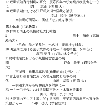
17 近世領知宛行制度の研究—慶応四年の領知宛行状提出を中心
に— 関 恵正（信 州 大）
18 近世後期における江戸町火消の怪我と補償
澤田 陸斗（國學院大）
―南伝馬町周辺の二番組「せ」組を事例に―
第３会場（1033教室）
19 群馬と埼玉の民権結社の比較検
討 田中 翔也（高崎
経済大）
―上毛自由党と通見社、七名社、嚶鳴社を対象に―
20 明治期における菓子業界の形成―「滋養衛生」を中心に
― 鳥羽 菜月（お茶の水女子大）
21農村地域における小規模経営鉄道の展
開 戸倉 希実（昭和女子
大）
―宮城県・角田馬車鉄道(角田軌道)を例として―
22 富士裾野演習場における地元住民と陸軍の関
係 山崎 紫音（東 海 大）
―明治末期から昭和前期を対象に―
23 一九一〇年代における福岡市政と上水道布設事業
田代 恵悟（九 州 大）
24 大正期のアジア主義に関する考察―実業家西原亀三の東洋政
策観から― 小谷 啓人（学習院大）