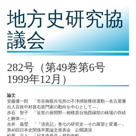
コ
地方史研究協
ン
テ
ン
ツ
議会
内
容
に
移
動
282号（第49巻第6号
1999年12月）
論文
安藤優一郎 「市谷御親兵屯所の不浄掃除獲得運動―名古屋藩
出入百姓中村甚右衛門家の動向を中心として―」
赤石 智子 「近世の座間野―相模原台地西縁部の秣場の存続
と解体―」
永井 義瑩 「『清良記』巻七の研究史―その展望と変遷―」
第40回日本史関係卒業論文発表会 公開講演
松尾 正人 「日本史発見・裁判史料」