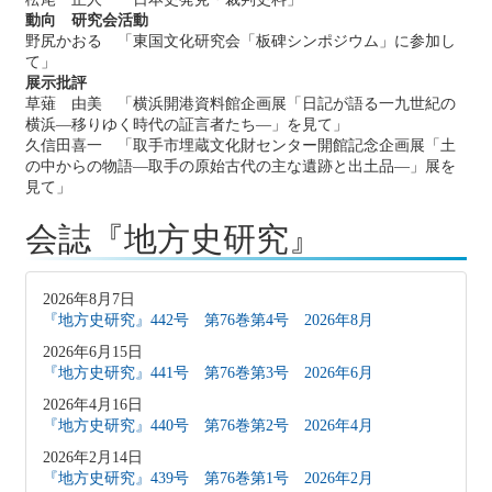
動向 研究会活動
野尻かおる 「東国文化研究会「板碑シンポジウム」に参加し
て」
展示批評
草薙 由美 「横浜開港資料館企画展「日記が語る一九世紀の
横浜―移りゆく時代の証言者たち―」を見て」
久信田喜一 「取手市埋蔵文化財センター開館記念企画展「土
の中からの物語―取手の原始古代の主な遺跡と出土品―」展を
見て」
会誌『地方史研究』
2026年8月7日
『地方史研究』442号 第76巻第4号 2026年8月
2026年6月15日
『地方史研究』441号 第76巻第3号 2026年6月
2026年4月16日
『地方史研究』440号 第76巻第2号 2026年4月
2026年2月14日
『地方史研究』439号 第76巻第1号 2026年2月