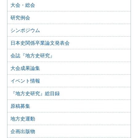
大会・総会
合同例会）（2025年11月8日）
2025年9月3日
研究例会
2024年度第8回研究例会のご案内（2025年9月27日）
2025年6月5日
シンポジウム
2024年度第7回研究例会（福島大会関連例会）（2025年7月
20日）
日本史関係卒業論文発表会
2025年6月5日
会誌『地方史研究』
2024年度第6回研究例会（2025年7月12日）
2025年5月12日
大会成果論集
2024年度第5回研究例会（2025年5月30日）
2025年2月27日
イベント情報
2024年度第4回研究例会（2025年3月30日）
『地方史研究』総目録
2025年1月21日
2024年度第3回研究例会（兵庫大会総括例会）（2025年2月
原稿募集
23日）
2024年12月25日
地方史運動
2024年度第２回研究例会（2025年１月22日）
2024年10月10日
企画出版物
2024年度第1回研究例会（交通史学会との合同例会）