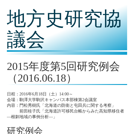
コ
地方史研究協
ン
テ
ン
ツ
議会
内
容
に
移
動
2015年度第5回研究例会
（2016.06.18）
日程：2016年6月18日（土）14:00～
会場：駒澤大学駒沢キャンパス本部棟第2会議室
内容：門松秀樹氏「北海道の防衛と屯田兵に関する考察」
前田桂子氏「北海道許可移民台帳からみた高知県移住者
―根釧地域の事例分析―」
研究例会