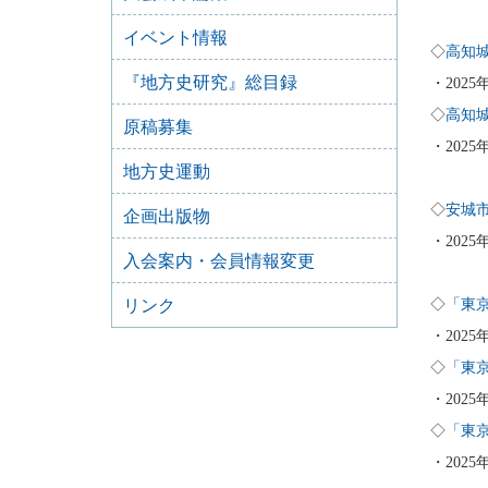
イベント情報
◇
高知
『地方史研究』総目録
・202
◇
高知
原稿募集
・2025
地方史運動
◇
安城
企画出版物
・2025
入会案内・会員情報変更
リンク
◇
「東
・202
◇
「東
・202
◇
「東
・202