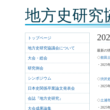
コ
地方史研究
ン
テ
ン
ツ
内
容
2
に
トップページ
移
動
地方史研究協議会について
最新の
◇
前田
大会・総会
・2025
研究例会
シンポジウム
◇
渋沢
・2025
日本史関係卒業論文発表会
会誌『地方史研究』
◇
土浦
・2025
大会成果論集