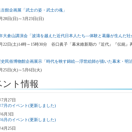
集古館企画展「武士の姿・武士の魂」
1月28日(日)～3月23日(日)
7年大倉山講演会「波濤を越えた近代日本人たち―体験と葛藤が生んだ社
年3月22日(土)14時～15時30分 谷口眞子「幕末維新期の『近代』『
歴史民俗博物館企画展示「時代を映す錦絵―浮世絵師が描いた幕末・明
3月25日(火)～5月6日(火)
ベント情報
年7月27日
6年7月のイベント(更新しました)
年6月3日
6年6月のイベント(更新しました)
年4月25日