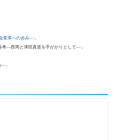
会変革への歩み―」
伝統』再考―西周と津田真道を手がかりとして―」
治―」