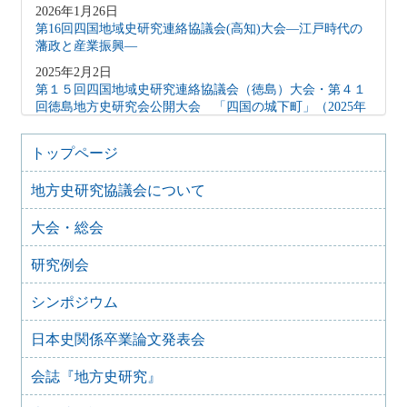
2026年1月26日
第16回四国地域史研究連絡協議会(高知)大会―江戸時代の
藩政と産業振興―
2025年2月2日
第１５回四国地域史研究連絡協議会（徳島）大会・第４１
回徳島地方史研究会公開大会 「四国の城下町」（2025年
2月15日）
2024年10月27日
トップページ
地方史研究協議会歴史教育シンポジウム 地方史研究と歴
史教育
地方史研究協議会について
2024年8月9日
大会・総会
歴史シンポジウム 水無瀬離宮の黎明と終焉～水無瀬とい
う場を考える
研究例会
2024年4月16日
「後鳥羽上皇が造った都市 水無瀬離宮を考える」
シンポジウム
2023年6月26日
四国地域史研究連絡協議会香川大会＋香川歴史学会70周年
日本史関係卒業論文発表会
記念大会 古代四国における都鄙間・地域間交流（2023年
7月29日）
会誌『地方史研究』
2023年2月25日