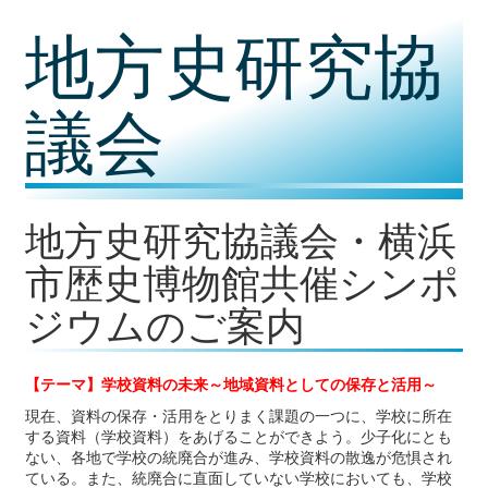
コ
地方史研究協
ン
テ
ン
ツ
議会
内
容
に
移
動
地方史研究協議会・横浜
市歴史博物館共催シンポ
ジウムのご案内
【テーマ】学校資料の未来～地域資料としての保存と活用～
現在、資料の保存・活用をとりまく課題の一つに、学校に所在
する資料（学校資料）をあげることができよう。少子化にとも
ない、各地で学校の統廃合が進み、学校資料の散逸が危惧され
ている。また、統廃合に直面していない学校においても、学校