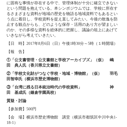
に固有な事情が存在する中で、管理体制が十分に確立できない
という問題を抱えている。本シンポジウムでは、学校に所在す
るさまざまな資料が地域の歴史を物語る地域資料でもあるとい
う点に着目し、学校資料を捉え直してみたい。今後の散逸を防
止する観点からも、どのような保存・活用のあり方が望ましい
のか、その多様な資料を総体的に把握し、議論の俎上にあげて
いきながら考えていきたい。
【日 時】2017年8月6日（日）午後1時30分～5時（１時開場）
【報 告】
①「公文書管理・公文書館と学校アーカイブズ」（仮） 嶋
田 典人氏（香川県立文書館）
②「学校文化財がつなぐ学校・地域・博物館」（仮） 羽毛
田智幸氏（横浜市歴史博物館）
③「台湾に残る日本統治時代の学校資料」 神
田 基成氏（鎌倉学園高校）
質疑・討論
【参加費】500円
【会 場】横浜市歴史博物館 講堂（横浜市都筑区中川中央1-
18-1）