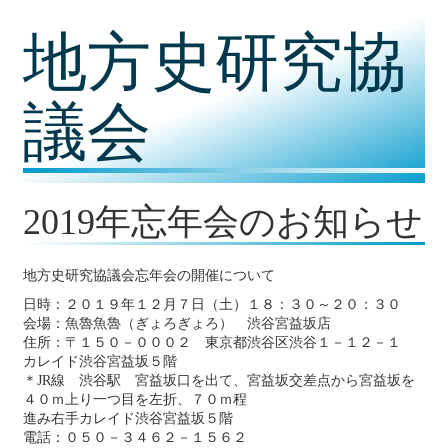
コ
地方史研究協
ン
テ
ン
ツ
議会
内
容
に
移
動
2019年忘年会のお知らせ
地方史研究協議会忘年会の開催について
日時：２０１９年１２月７日（土）１８：３０～２０：３０
会場：魚魯魚魯（ぎょろぎょろ） 渋谷宮益坂店
住所：〒１５０－０００２ 東京都渋谷区渋谷１－１２－１
カレイド渋谷宮益坂５階
＊JR線 渋谷駅 宮益坂口を出て、宮益坂交差点から宮益坂を
４０ｍ上り一つ目を左折、７０ｍ程
進み右手カレイド渋谷宮益坂５階
電話：０５０－３４６２－１５６２