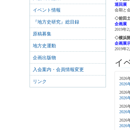
巡回展
イベント情報
会期と
◇前田
『地方史研究』総目録
企画展
2019年
原稿募集
◇横浜
企画展
地方史運動
2019年
企画出版物
イ
入会案内・会員情報変更
2026
リンク
202
2026
202
2026
202
2026
202