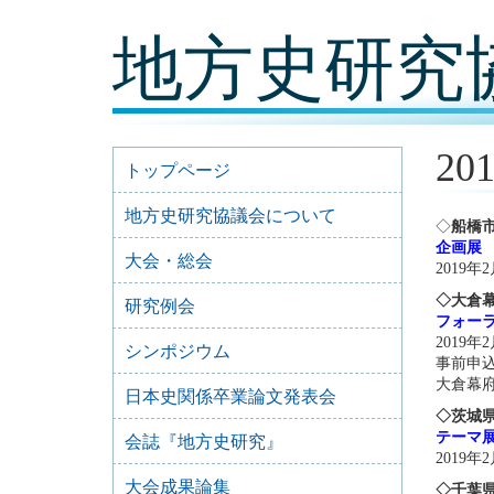
コ
地方史研究
ン
テ
ン
ツ
内
容
2
に
トップページ
移
動
地方史研究協議会について
◇
船橋
企画展
大会・総会
2019年
◇大倉
研究例会
フォー
2019
シンポジウム
事前申
大倉幕府跡
日本史関係卒業論文発表会
◇茨城
テーマ
会誌『地方史研究』
2019年
大会成果論集
◇千葉