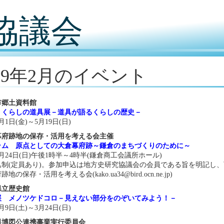
協議会
019年2月のイベント
市郷土資料館
 くらしの道具展－道具が語るくらしの歴史－
2月1日(金)～5月19日(日)
幕府跡地の保存・活用を考える会主催
ラム 原点としての大倉幕府跡～鎌倉のまちづくりのために～
年2月24日(日)午後1時半～4時半(鎌倉商工会議所ホール)
込制(定員あり)。参加申込は地方史研究協議会の会員である旨を明記し
地の保存・活用を考える会(kako.ua34@bird.ocn.ne.jp)
県立歴史館
展 メノツケドコロ－見えない部分をのぞいてみよう！－
2月9日(土)～3月24日(日)
県博図公連携事業実行委員会