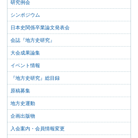
研究例会
2024年2月7日
第73回大会（館林）レジュメ集販売のご案内
シンポジウム
2024年2月5日
2024年度 第74回（兵庫）大会のご案内
日本史関係卒業論文発表会
2023年8月19日
会誌『地方史研究』
大会書籍展示申し込みのご案内
2023年8月19日
大会成果論集
2023年度 第73回（館林）大会のご案内（最新）
2023年7月3日
イベント情報
2023年度 第73回（館林）大会のご案内
『地方史研究』総目録
2023年6月10日
「大会に関するアンケート調査」の実施について
原稿募集
2022年9月16日
2022年度 第72回（三重）大会
地方史運動
2021年11月26日
2021年度 地方史研究協議会 総会の表決に関する回答フォ
企画出版物
ーム
入会案内・会員情報変更
2021年9月19日
2021年度 第71回（茨城）大会