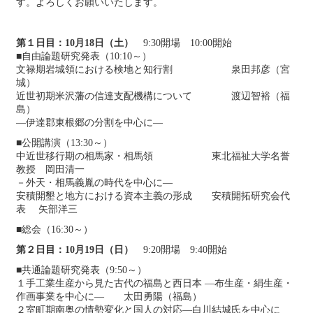
す。よろしくお願いいたします。
第１日目：10月18日（土）
9:30開場 10:00開始
■自由論題研究発表（10:10～）
文禄期岩城領における検地と知行割 泉田邦彦（宮
城）
近世初期米沢藩の信達支配機構について 渡辺智裕（福
島）
―伊達郡東根郷の分割を中心に―
■公開講演（13:30～）
中近世移行期の相馬家・相馬領 東北福祉大学名誉
教授 岡田清一
－外天・相馬義胤の時代を中心に―
安積開墾と地方における資本主義の形成 安積開拓研究会代
表 矢部洋三
■総会（16:30～）
第２日目：10月19日（日）
9:20開場 9:40開始
■共通論題研究発表（9:50～）
１手工業生産から見た古代の福島と西日本 ―布生産・絹生産・
作画事業を中心に― 太田勇陽（福島）
２室町期南奥の情勢変化と国人の対応―白川結城氏を中心に