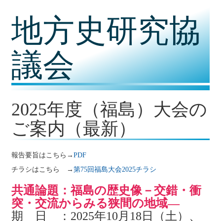
コ
地方史研究協
ン
テ
ン
ツ
議会
内
容
に
移
動
2025年度（福島）大会の
ご案内（最新）
報告要旨はこちら→
PDF
チラシはこちら →
第75回福島大会2025チラシ
共通論題：福島の歴史像
－交錯・衝
突・交流からみる狭間の地域―
期 日 ：2025年10月18日（土）、