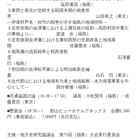
― 塩田優花（福島）
３東西と南北が交錯する戦国末期の南奥世
界 山田将之（東京）
―伊達対芦名・佐竹の戦争が示す福島の地域特性―
４近世前期の会津藩における上層百姓の役割―高田村田中重久
の事例より― 渡邉 歩（福島）
５近世後期会津藩における藩領西部の交易政策と地域展
開 佐藤愛未（福島）
６相馬藩の戊辰戦争と戦死者慰
霊 石澤夏
巳（福島）
７明治期の会津松平家による明治維新史編
纂 白石 烈（東京）
８近代郡山における地域有力者と地域振興―水力発電事業を中
心として― 国分俊徹（福島）
■共通論題討論（16:20～17:50） 議長：小松賢司（福島）・佐
藤貴浩（東京）
■懇親会（18:30～） 郡山ビューホテルアネックス 会費6,500
円（事前振込）、7,000円（当日支払）
主催：地方史研究協議会 第75回（福島）大会実行委員会