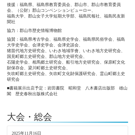
後援：福島県、福島県教育委員会、郡山市、郡山市教育委員
会、（公財）郡山コンベンションビューロー、
福島大学、郡山女子大学短期大学部、福島民報社、福島民友新
聞社
協力：郡山市歴史情報博物館
協賛：福島県考古学会、福島県史学会、福島県民俗学会、福島
大学史学会、会津史学会、会津史談会、
猪苗代地方史研究会、いわき地域学會、いわき地方史研究会、
国見町郷土史研究会、郡山地方史研究会、
石陽史学会、相馬郷土研究会、船引地方史研究会、保原町文化
財保存会、梁川町郷土史研究会、
矢吹町郷土史研究会、矢吹町文化財保護研究会、霊山町郷土史
研究会
■書籍展示出店予定：岩田書院 昭和堂 八木書店出版部 雄山
閣 歴史春秋出版株式会社
大会・総会
2025年11月16日