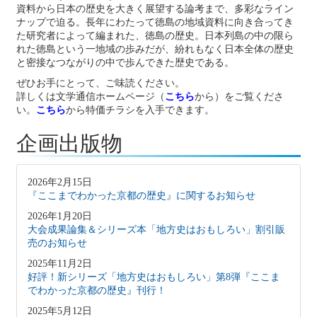
資料から日本の歴史を大きく展望する論考まで、多彩なライン
ナップで迫る。長年にわたって徳島の地域資料に向き合ってき
た研究者によって編まれた、徳島の歴史。日本列島の中の限ら
れた徳島という一地域の歩みだが、紛れもなく日本全体の歴史
と密接なつながりの中で歩んできた歴史である。
ぜひお手にとって、ご味読ください。
詳しくは文学通信ホームページ（
こちら
から）をご覧くださ
い。
こちら
から特価チラシを入手できます。
企画出版物
2026年2月15日
『ここまでわかった京都の歴史』に関するお知らせ
2026年1月20日
大会成果論集＆シリーズ本「地方史はおもしろい」割引販
売のお知らせ
2025年11月2日
好評！新シリーズ「地方史はおもしろい」第8弾『ここま
でわかった京都の歴史』刊行！
2025年5月12日