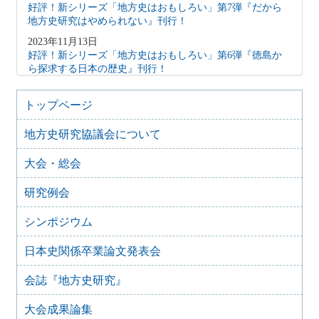
好評！新シリーズ「地方史はおもしろい」第7弾『だから
地方史研究はやめられない』刊行！
2023年11月13日
好評！新シリーズ「地方史はおもしろい」第6弾『徳島か
ら探求する日本の歴史』刊行！
2023年6月28日
『「非常時」の記録保存と記憶化 戦争・災害・感染症と
トップページ
地域社会』が岩田書院より刊行されました
地方史研究協議会について
2022年12月25日
好評！新シリーズ「地方史はおもしろい」第5弾 『日本
大会・総会
の歴史を突き詰める おおさかの歴史』刊行！
2021年10月15日
研究例会
好評！新シリーズ『地方史はおもしろい』第４弾
2021年4月12日
シンポジウム
好評！新シリーズ『地方史はおもしろい』第３弾
日本史関係卒業論文発表会
2020年11月3日
好評！新シリーズ『地方史はおもしろい』第２弾
会誌『地方史研究』
2020年4月13日
新シリーズ 『地方史はおもしろい』 創刊
大会成果論集