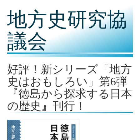
コ
地方史研究協
ン
テ
ン
ツ
議会
内
容
に
移
動
好評！新シリーズ「地方
史はおもしろい」第6弾
『徳島から探求する日本
の歴史』刊行！