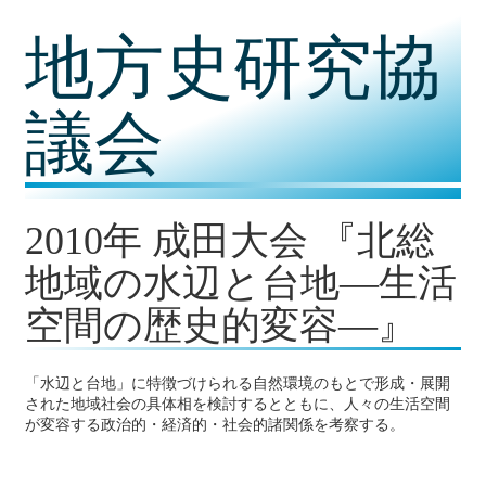
コ
地方史研究協
ン
テ
ン
ツ
議会
内
容
に
移
動
2010年 成田大会 『北総
地域の水辺と台地―生活
空間の歴史的変容―』
「水辺と台地」に特徴づけられる自然環境のもとで形成・展開
された地域社会の具体相を検討するとともに、人々の生活空間
が変容する政治的・経済的・社会的諸関係を考察する。