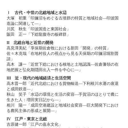
Ｉ 古代・中世の北総地域と水辺
大塚 初重「印旛沼をめぐる古墳群の特質と地域社会―印波国
造論に関連して―」
川尻 秋生「印波国造と東国社会」
阪田 正一「下総龍腹寺の板碑群」
II 北総台地と近世の開発
高見澤美紀「享保期佐倉牧における新田「開発」の特質」
佐々木克哉「在地村役人の視点から見る天保期の印旛沼堀割普
請」
高木 謙一「近世下総における検地と土地認識―佐倉藩領の在
地把握と弘化期隠田出入一件を中心に―」
III 近・現代の地域経済と生活空間
高木晋一郎「近代北総における貨物輸送―下利根川水運の衰退
と成田鉄道―」
秋山 笑子「水辺の環境と生活の変容―手賀沼のほとりで農に
生きた人：増田実日記から―」
相川 陽一「成田空港建設と地域社会変容―巨大開発下におけ
る農民主体の形成と展開―」
IV 江戸・東京と北総
吉原健一郎「江戸の嘉永文化」