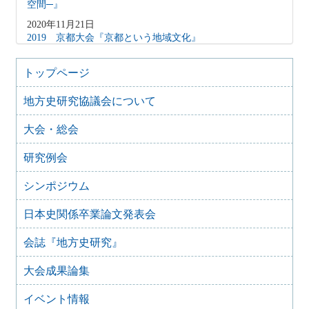
空間─』
2020年11月21日
2019 京都大会『京都という地域文化』
2019年10月6日
2018 神奈川大会『拠点にみる相武の地域史―鎌倉・小田
トップページ
原・横浜―』
地方史研究協議会について
2018年10月20日
2017 徳島発展の歴史的基盤―「地力」と地域社会―
大会・総会
2017年10月8日
2016 信越国境の歴史像-「間」と「境」の地方史-
研究例会
2017年4月14日
2015 三河大会『三河―交流からみる地域形成とその変容』
シンポジウム
2015年10月25日
日本史関係卒業論文発表会
2014年 埼玉大会 『北武蔵の地域形成―水と地形が織りな
す歴史像―』
会誌『地方史研究』
2014年12月12日
2013年 金沢大会 『〝伝統〞の礎―加賀・能登・金沢の地
大会成果論集
域史―』
2014年3月14日
イベント情報
2012年 東京大会 『地方史活動の再構築 新たな実践のか