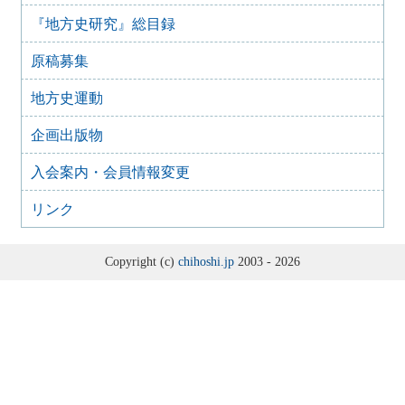
たち』
『地方史研究』総目録
2013年2月26日
原稿募集
2011年 庄内大会 『出羽庄内の風土と歴史像』
2011年10月21日
地方史運動
2010年 成田大会 『北総地域の水辺と台地―生活空間の歴
史的変容―』
企画出版物
2010年11月4日
2009年 都城大会 『南九州の地域形成と境界性―都城から
入会案内・会員情報変更
の歴史像―』
2009年10月23日
リンク
2008年 茨城大会 『茨城の歴史的環境と地域形成』
2008年10月10日
Copyright (c)
chihoshi.jp
2003 - 2026
2007年 高松大会 『歴史に見る四国―その内と外と―』
2007年10月23日
2006年 静岡大会 『東西交流の地域史 ―列島の境目・静岡
―』
2006年11月7日
2005年 敦賀大会 『敦賀・日本海から琵琶湖へ―「風の通
り道」の地方史―』