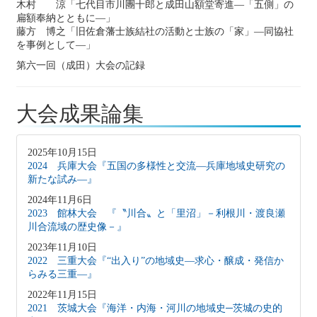
木村 涼「七代目市川團十郎と成田山額堂寄進―「五側」の
扁額奉納とともに―」
藤方 博之「旧佐倉藩士族結社の活動と士族の「家」―同協社
を事例として―」
第六一回（成田）大会の記録
大会成果論集
2025年10月15日
2024 兵庫大会『五国の多様性と交流―兵庫地域史研究の
新たな試み―』
2024年11月6日
2023 館林大会 『〝川合〟と「里沼」－利根川・渡良瀬
川合流域の歴史像－』
2023年11月10日
2022 三重大会『“出入り”の地域史―求心・醸成・発信か
らみる三重―』
2022年11月15日
2021 茨城大会『海洋・内海・河川の地域史─茨城の史的