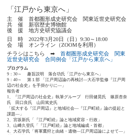
「江戸から東京へ」
主 催 首都圏形成史研究会 関東近世史研究会
共 催 新宿歴史博物館
後 援 地方史研究協議会
日 時 2022年3月20日（日）9:30～18:00
会 場 オンライン（ZOOMを利用）
チラシはこちら ➡
首都圏形成史研究会 関東
近世史研究会 合同例会「江戸から東京へ」
プログラム
9：30～ 趣旨説明 落合功氏「江戸から東京へ」
9：40～ 第１部 「江戸周辺論の再検討―大石学監修『江戸周
辺の社会史』を手掛かりに―」
報告者
1、『江戸周辺の社会史』執筆グループ 行田健晃氏 篠原杏奈
氏 田口良氏 山田篤史氏
「拡大する『江戸周辺』と地域社会―『江戸町続』論の提起と
課題―」
2、宮坂新氏「『江戸町続』論と地域変容・行政」
3、山﨑久登氏「『江戸町続』論と地域編成・首都」
4、大石学氏「将軍鷹狩と由緒・遺物―江戸周辺論によせて―」