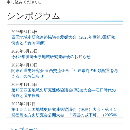
申し込みください。
シンポジウム
2026年6月24日
四国地域史研究連絡協議会愛媛大会（2025年度第8回研究
例会との合同開催）
2026年6月23日
令和8年度埼玉県地域研究発表会のお知らせ
2026年4月19日
関東近世史研究会 東西交流企画「江戸幕府の所領配置を考
える」のお知らせ
2026年1月26日
第16回四国地域史研究連絡協議会(高知)大会―江戸時代の
藩政と産業振興―
2025年2月2日
第１５回四国地域史研究連絡協議会（徳島）大会・第４１
回徳島地方史研究会公開大会 「四国の城下町」（2025年
2月15日）
2024年10月27日
トップページ