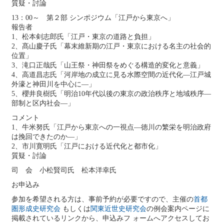
質疑・討論
13：00～ 第２部 シンポジウム「江戸から東京へ」
報告者
1、松本剣志郎氏「江戸・東京の道路と負担」
2、髙山慶子氏「幕末維新期の江戸・東京における名主の社会的
位置」
3、滝口正哉氏「山王祭・神田祭をめぐる構造的変化と意義」
4、高道昌志氏「河岸地の成立に見る水際空間の近代化―江戸城
外濠と神田川を中心に―」
5、櫻井良樹氏「明治10年代以後の東京の政治秩序と地域秩序―
部制と区内社会―」
コメント
1、牛米努氏「江戸から東京への一視点―徳川の繁栄を明治政府
は挽回できたのか―」
2、市川寛明氏「江戸における近代化と都市化」
質疑・討論
司 会 小松賢司氏 松本洋幸氏
お申込み
参加を希望される方は、事前予約が必要ですので、主催の
首都
圏形成史研究会
もしくは
関東近世史研究会
の例会案内ページに
掲載されているリンクから、申込みフ ォームへアクセスしてお