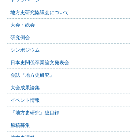
地方史研究協議会歴史教育シンポジウム 地方史研究と歴
史教育
地方史研究協議会について
2024年8月9日
大会・総会
歴史シンポジウム 水無瀬離宮の黎明と終焉～水無瀬とい
う場を考える
研究例会
2024年4月16日
「後鳥羽上皇が造った都市 水無瀬離宮を考える」
シンポジウム
2023年6月26日
四国地域史研究連絡協議会香川大会＋香川歴史学会70周年
日本史関係卒業論文発表会
記念大会 古代四国における都鄙間・地域間交流（2023年
7月29日）
会誌『地方史研究』
2023年2月25日
【オンライン】群馬歴史資料継承ネットワーク（ぐんま史
大会成果論集
料ネット） 群馬県立女子大学群馬学センター ぐんま地域
文化遺産フォーラム 2022開催のお知らせ
イベント情報
2022年8月28日
『地方史研究』総目録
第 17 回シンポジウム 歴史教科書・いままでとこれから
開催のお知らせ
原稿募集
2022年6月9日
日本歴史学協会・日本学術会議史学委員会主催 第27回 史