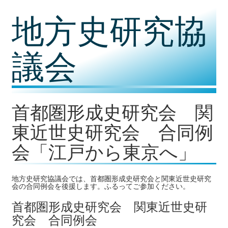
コ
地方史研究協
ン
テ
ン
ツ
議会
内
容
に
移
動
首都圏形成史研究会 関
東近世史研究会 合同例
会「江戸から東京へ」
地方史研究協議会では、首都圏形成史研究会と関東近世史研究
会の合同例会を後援します。ふるってご参加ください。
首都圏形成史研究会 関東近世史研
究会 合同例会