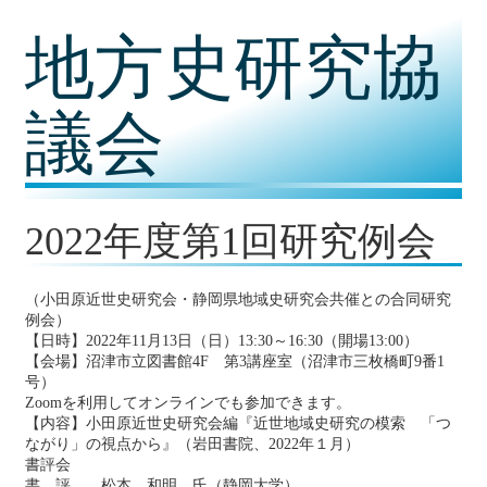
コ
地方史研究協
ン
テ
ン
ツ
議会
内
容
に
移
動
2022年度第1回研究例会
（小田原近世史研究会・静岡県地域史研究会共催との合同研究
例会）
【日時】2022年11月13日（日）13:30～16:30（開場13:00）
【会場】沼津市立図書館4F 第3講座室（沼津市三枚橋町9番1
号）
Zoomを利用してオンラインでも参加できます。
【内容】小田原近世史研究会編『近世地域史研究の模索 「つ
ながり」の視点から』（岩田書院、2022年１月）
書評会
書 評 松本 和明 氏（静岡大学）