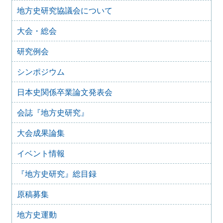
地方史研究協議会について
2025年10月7日
2025年度第１回研究例会のご案内（加能地域史研究会との
大会・総会
合同例会）（2025年11月8日）
2025年9月3日
研究例会
2024年度第8回研究例会のご案内（2025年9月27日）
2025年6月5日
シンポジウム
2024年度第7回研究例会（福島大会関連例会）（2025年7月
20日）
日本史関係卒業論文発表会
2025年6月5日
会誌『地方史研究』
2024年度第6回研究例会（2025年7月12日）
2025年5月12日
大会成果論集
2024年度第5回研究例会（2025年5月30日）
2025年2月27日
イベント情報
2024年度第4回研究例会（2025年3月30日）
『地方史研究』総目録
2025年1月21日
2024年度第3回研究例会（兵庫大会総括例会）（2025年2月
原稿募集
23日）
2024年12月25日
地方史運動
2024年度第２回研究例会（2025年１月22日）