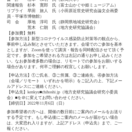
関連報告 杉本 寛郎 氏（富士山かぐや姫ミュージアム）
リプライ 早田 旅人 氏（小田原近世史研究会論文企画委
員・平塚市博物館）
司 会 厚地 淳司 氏（静岡県地域史研究会）
荒木 仁朗 氏（地方史研究協議会）
【参加費】無料
【参加方法】新型コロナウイルス感染防止対策等の観点から、
事前申し込み制とさせていただきます。会場でのご参加を基本
としますが、Zoomを使って講演・報告を同時配信させて頂く予
定です。参加をご希望される方は左記の通りお申し込みくださ
い。なお参加者多数の場合は、リモートでの参加をお願いする
場合があります。何卒ご理解の程宜しくお願いします。
【申込方法】①ご氏名、③ご所属、③ご連絡先、④参加方法
（会場／リモート いずれかを明示）をご記入の上、下記メー
ルアドレスにご連絡ください。
【申込先】kenkyu■chihoshi.jp（地方史研究協議会研究小委員
会）■を＠に変えてお問い合わせください。
【締切日】2022年11月6日（日）
参加希望者の方へは、開催の数日前にご案内のメールをお送り
する予定です。もし申込後にご案内のメールが届かない場合
は、大変恐れ入りますが、上記アドレス（申込先）まで、ご一
報ください。