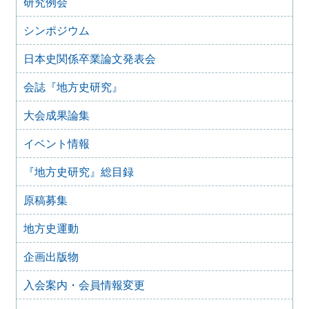
研究例会
2025年9月20日
2025年10月のイベント(更新しました)
シンポジウム
2025年7月28日
日本史関係卒業論文発表会
2025年8月のイベント
2025年7月27日
会誌『地方史研究』
2025年7月のイベント(更新しました)
大会成果論集
2025年6月2日
2025年6月のイベント
イベント情報
2025年4月26日
2025年5月のイベント
『地方史研究』総目録
2025年4月25日
2025年4月のイベント(更新しました)
原稿募集
2025年3月1日
2025年3月のイベント
地方史運動
2025年2月16日
企画出版物
2025年2月のイベント
2024年11月22日
入会案内・会員情報変更
2024年12月のイベント