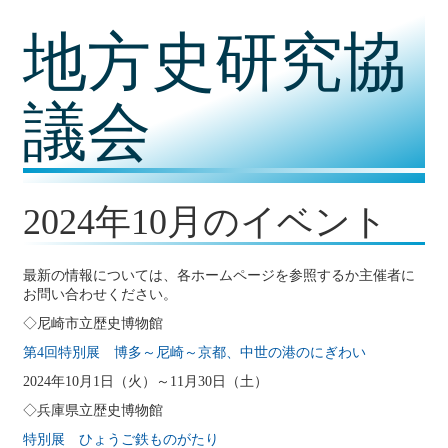
コ
地方史研究協
ン
テ
ン
ツ
議会
内
容
に
移
動
2024年10月のイベント
最新の情報については、各ホームページを参照するか主催者に
お問い合わせください。
◇尼崎市立歴史博物館
第4回特別展 博多～尼崎～京都、中世の港のにぎわい
2024年10月1日（火）～11月30日（土）
◇兵庫県立歴史博物館
特別展 ひょうご鉄ものがたり