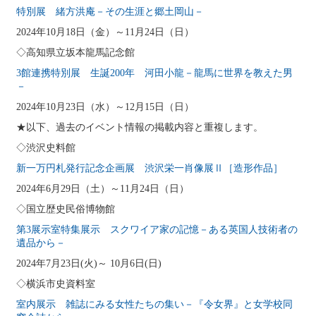
特別展 緒方洪庵－その生涯と郷土岡山－
2024年10月18日（金）～11月24日（日）
◇高知県立坂本龍馬記念館
3館連携特別展 生誕200年 河田小龍－龍馬に世界を教えた男
－
2024年10月23日（水）～12月15日（日）
★以下、過去のイベント情報の掲載内容と重複します。
◇渋沢史料館
新一万円札発行記念企画展 渋沢栄一肖像展Ⅱ［造形作品］
2024年6月29日（土）～11月24日（日）
◇国立歴史民俗博物館
第3展示室特集展示 スクワイア家の記憶－ある英国人技術者の
遺品から－
2024年7月23日(火)～ 10月6日(日)
◇横浜市史資料室
室内展示 雑誌にみる女性たちの集い－『令女界』と女学校同