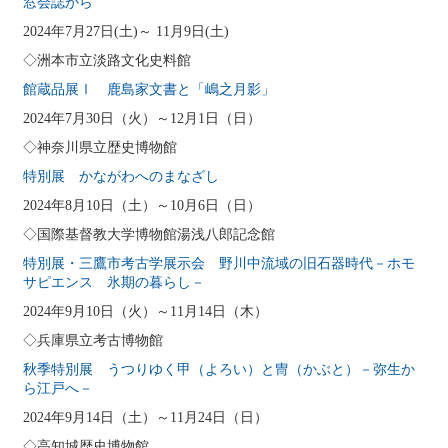
窓会誌から
2024年7月27日(土)～ 11月9日(土)
◇洲本市立淡路文化史料館
館蔵品展Ⅰ 鹿島家文書と「嶋之月影」
2024年7月30日（火）～12月1日（日）
◇神奈川県立歴史博物館
特別展 かながわへのまなざし
2024年8月10日（土）～10月6日（日）
◇国際基督教大学博物館湯浅八郎記念館
特別展・三鷹市考古学展示会 野川中流域の旧石器時代－ホモ
サピエンス 氷期の暮らし－
2024年9月10日（火）～11月14日（木）
◇兵庫県立考古博物館
秋季特別展 うつりゆく甲（よろい）と冑（かぶと）－弥生か
ら江戸へ－
2024年9月14日（土）～11月24日（日）
◇高知城歴史博物館