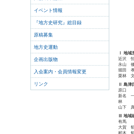
イベント情報
『地方史研究』総目録
原稿募集
地方史運動
Ⅰ 地域
近沢 
企画出版物
永山 
堀田 
入会案内・会員情報変更
栗林 
リンク
Ⅱ 島津
原口 
新名 
林 匡
山下 
Ⅲ 地域
有馬 
大賀 
籾木 