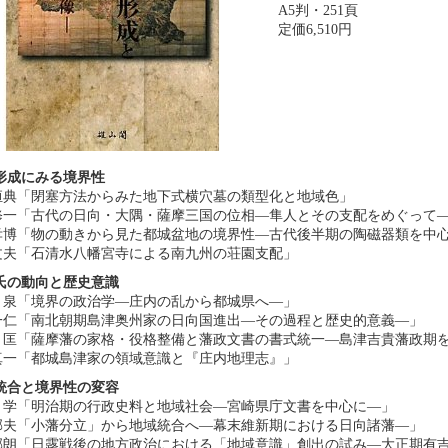
A5判・251頁
定価6,510円
形成にみる境界性
恒典「閉塞方法からみた地下式横穴墓の類型化と地域色」
修一「古代の日向・大隅・薩摩三国の位相―隼人とその支配をめぐって
孝博「物の動きから見た都城盆地の境界性―古代後半期の陶磁器類を中
文夫「石清水八幡宮寺による南九州の荘園支配」
氏の動向と歴史意識
泉「境界の政治学―庄内の乱から都城県へ―」
一仁「南北朝期島津奥州家の日向国進出―その過程と歴史的意義―」
「薩摩藩の家格・役格整備と藩政文書の書式統一―島津吉貴藩政期を
真一「都城島津家の領域意識と『庄内地理志』」
統合と境界性の変容
学「明治期の行政史料と地域社会―宮崎県庁文書を中心に―」
郁夫「小藩分立」から地域統合へ―幕末維新期における日向諸藩―」
郁朗「日露戦後の地方政治における「地域意識」創出の試み―大正期有