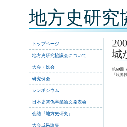
コ
地方史研究
ン
テ
ン
ツ
内
容
2
に
トップページ
移
城
動
地方史研究協議会について
大会・総会
第60
「境界
研究例会
シンポジウム
日本史関係卒業論文発表会
会誌『地方史研究』
大会成果論集