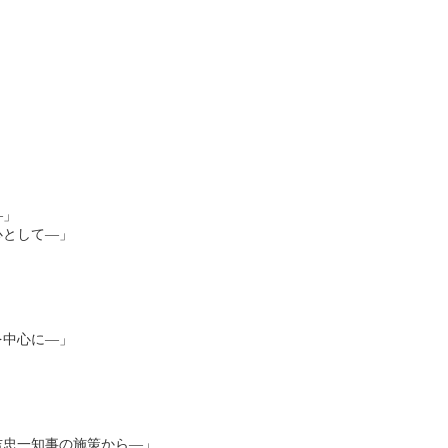
―」
心として―」
中心に―」
吉忠一知事の施策から―」