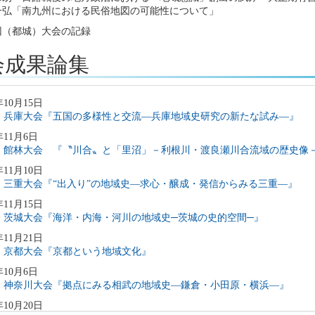
一弘「南九州における民俗地図の可能性について」
回（都城）大会の記録
会成果論集
年10月15日
24 兵庫大会『五国の多様性と交流―兵庫地域史研究の新たな試み―』
年11月6日
23 館林大会 『〝川合〟と「里沼」－利根川・渡良瀬川合流域の歴史像
年11月10日
22 三重大会『“出入り”の地域史―求心・醸成・発信からみる三重―』
年11月15日
21 茨城大会『海洋・内海・河川の地域史─茨城の史的空間─』
年11月21日
19 京都大会『京都という地域文化』
年10月6日
18 神奈川大会『拠点にみる相武の地域史―鎌倉・小田原・横浜―』
年10月20日