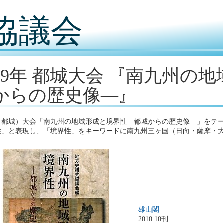
協議会
009年 都城大会 『南九州の
からの歴史像―』
回（都城）大会「南九州の地域形成と境界性―都城からの歴史像―」をテ
性」と表現し、「境界性」をキーワードに南九州三ヶ国（日向・薩摩・
雄山閣
2010.10刊