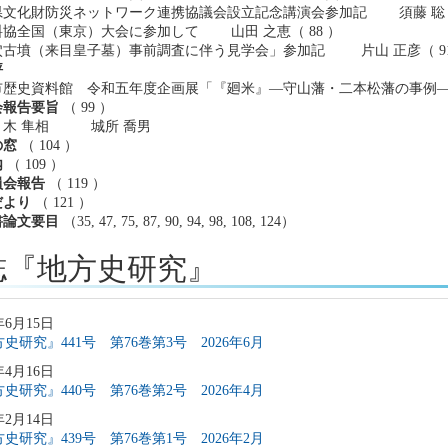
文化財防災ネットワーク連携協議会設立記念講演会参加記 須藤 聡（ 
協全国（東京）大会に参加して 山田 之恵（ 88 ）
古墳（来目皇子墓）事前調査に伴う見学会」参加記 片山 正彦（ 91
評
歴史資料館 令和五年度企画展「『廻米』―守山藩・二本松藩の事例―」
会報告要旨
（ 99 ）
 隼相 城所 喬男
の窓
（ 104 ）
内
（ 109 ）
員会報告
（ 119 ）
だより
（ 121 ）
書論文要目
（35, 47, 75, 87, 90, 94, 98, 108, 124）
誌『地方史研究』
年6月15日
史研究』441号 第76巻第3号 2026年6月
年4月16日
史研究』440号 第76巻第2号 2026年4月
年2月14日
史研究』439号 第76巻第1号 2026年2月