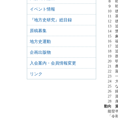
８ 戦
９ 戦
イベント情報
10 
11 
『地方史研究』総目録
12 
13 
原稿募集
14 
15 
地方史運動
16 
17 
18 
企画出版物
19 
20 
入会案内・会員情報変更
21 
22 
リンク
23 
24 
25 
26 
27 
28 
動向 
能登半
「令和