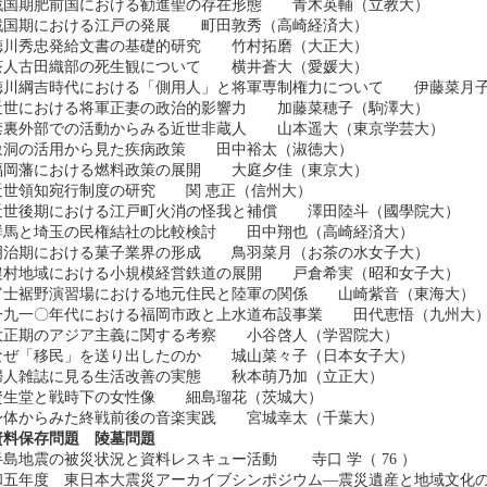
国期肥前国における勧進聖の存在形態 青木英輔（立教大）
国期における江戸の発展 町田敦秀（高崎経済大）
徳川秀忠発給文書の基礎的研究 竹村拓磨（大正大）
茶人古田織部の死生観について 横井蒼大（愛媛大）
徳川綱吉時代における「側用人」と将軍専制権力について 伊藤菜月
近世における将軍正妻の政治的影響力 加藤菜穂子（駒澤大）
禁裏外部での活動からみる近世非蔵人 山本遥大（東京学芸大）
象洞の活用から見た疾病政策 田中裕太（淑徳大）
福岡藩における燃料政策の展開 大庭夕佳（東京大）
近世領知宛行制度の研究 関 恵正（信州大）
近世後期における江戸町火消の怪我と補償 澤田陸斗（國學院大）
群馬と埼玉の民権結社の比較検討 田中翔也（高崎経済大）
明治期における菓子業界の形成 鳥羽菜月（お茶の水女子大）
農村地域における小規模経営鉄道の展開 戸倉希実（昭和女子大）
富士裾野演習場における地元住民と陸軍の関係 山崎紫音（東海大）
一九一〇年代における福岡市政と上水道布設事業 田代恵悟（九州大
大正期のアジア主義に関する考察 小谷啓人（学習院大）
なぜ「移民」を送り出したのか 城山菜々子（日本女子大）
婦人雑誌に見る生活改善の実態 秋本萌乃加（立正大）
資生堂と戦時下の女性像 細島瑠花（茨城大）
身体からみた終戦前後の音楽実践 宮城幸太（千葉大）
資料保存問題 陵墓問題
島地震の被災状況と資料レスキュー活動 寺口 学（ 76 ）
五年度 東日本大震災アーカイブシンポジウム―震災遺産と地域文化の継