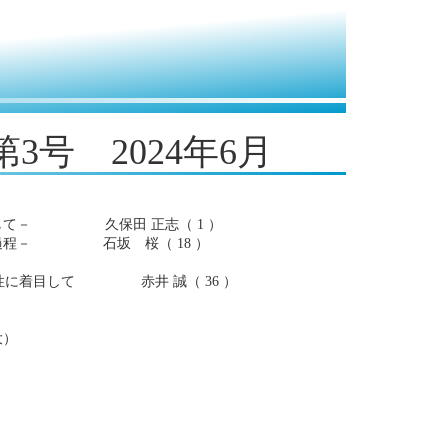
3号 2024年6月
として－ 久保田 正志（ 1 ）
開過程－ 石坂 桜（ 18 ）
性に着目して 赤井 誠（ 36 ）
大）