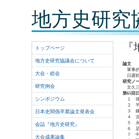
コ
地方史研究
ン
テ
ン
ツ
内
容
『
に
トップページ
移
動
地方史研究協議会について
論文
軍事的
大会・総会
日露戦
研究ノ
研究例会
文久三
第65回
シンポジウム
１ 律
２ 平
３ 鎌
日本史関係卒業論文発表会
４ 古
５ 永
会誌『地方史研究』
６ 足
７ 中
大会成果論集