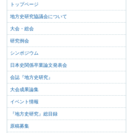
2025年度第２回研究例会のご案内（伊予史談会との合同例
トップページ
会）（2026年１月11日）
地方史研究協議会について
2025年10月7日
2025年度第１回研究例会のご案内（加能地域史研究会との
大会・総会
合同例会）（2025年11月8日）
2025年9月3日
研究例会
2024年度第8回研究例会のご案内（2025年9月27日）
2025年6月5日
シンポジウム
2024年度第7回研究例会（福島大会関連例会）（2025年7月
20日）
日本史関係卒業論文発表会
2025年6月5日
会誌『地方史研究』
2024年度第6回研究例会（2025年7月12日）
2025年5月12日
大会成果論集
2024年度第5回研究例会（2025年5月30日）
2025年2月27日
イベント情報
2024年度第4回研究例会（2025年3月30日）
『地方史研究』総目録
2025年1月21日
2024年度第3回研究例会（兵庫大会総括例会）（2025年2月
原稿募集
23日）