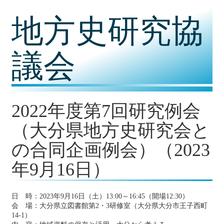
コ
地方史研究協
ン
テ
ン
ツ
議会
内
容
に
移
動
2022年度第7回研究例会
（大分県地方史研究会と
の合同企画例会）（2023
年9月16日）
日 時：2023年9月16日（土）13:00～16:45（開場12:30）
会 場：大分県立図書館第2・3研修室（大分県大分市王子西町
14-1）