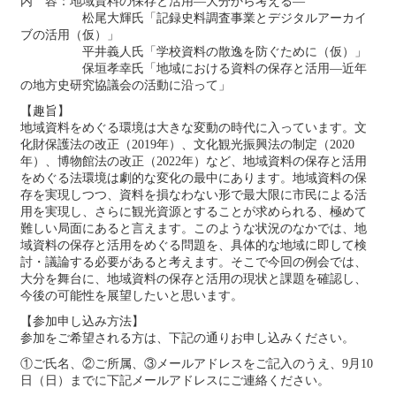
内 容：地域資料の保存と活用―大分から考える―
松尾大輝氏「記録史料調査事業とデジタルアーカイ
ブの活用（仮）」
平井義人氏「学校資料の散逸を防ぐために（仮）」
保垣孝幸氏「地域における資料の保存と活用―近年
の地方史研究協議会の活動に沿って」
【趣旨】
地域資料をめぐる環境は大きな変動の時代に入っています。文
化財保護法の改正（2019年）、文化観光振興法の制定（2020
年）、博物館法の改正（2022年）など、地域資料の保存と活用
をめぐる法環境は劇的な変化の最中にあります。地域資料の保
存を実現しつつ、資料を損なわない形で最大限に市民による活
用を実現し、さらに観光資源とすることが求められる、極めて
難しい局面にあると言えます。このような状況のなかでは、地
域資料の保存と活用をめぐる問題を、具体的な地域に即して検
討・議論する必要があると考えます。そこで今回の例会では、
大分を舞台に、地域資料の保存と活用の現状と課題を確認し、
今後の可能性を展望したいと思います。
【参加申し込み方法】
参加をご希望される方は、下記の通りお申し込みください。
①ご氏名、②ご所属、③メールアドレスをご記入のうえ、9月10
日（日）までに下記メールアドレスにご連絡ください。