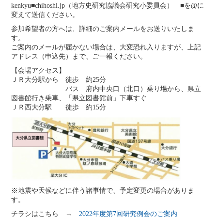
kenkyu■chihoshi.jp（地方史研究協議会研究小委員会） ■を@に
変えて送信ください。
参加希望者の方へは、詳細のご案内メールをお送りいたしま
す。
ご案内のメールが届かない場合は、大変恐れ入りますが、上記
アドレス（申込先）まで、ご一報ください。
【会場アクセス】
ＪＲ大分駅から 徒歩 約25分
バス 府内中央口（北口）乗り場から、県立
図書館行き乗車、「県立図書館前」下車すぐ
ＪＲ西大分駅 徒歩 約15分
※地震や天候などに伴う諸事情で、予定変更の場合がありま
す。
チラシはこちら →
2022年度第7回研究例会のご案内