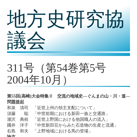
コ
地方史研究協
ン
テ
ン
ツ
議会
内
容
に
移
動
311号（第54巻第5号
2004年10月）
第55回(高崎)大会特集Ⅱ 交流の地域史―ぐんまの山・川・道―
問題提起
和泉 清司 「近世上州の領主支配について」
須藤 聡 「中世前期における新田一族と交通路」
瀧沢 典枝 「近世上野国における他国職人の流入」
國井 洋子 「中世新田荘からみた石造物の生産と流通」
右島 和夫 「上野地域における馬の登場」
論文