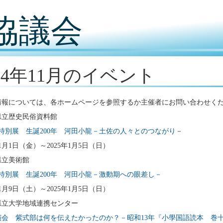
協議会
024年11月のイベント
情報については、各ホームページを参照するか主催者にお問い合わせく
県立歴史民俗資料館
特別展 生誕200年 河田小龍－土佐の人々とのつながり
－
11月1日（金）～2025年1月5日（日）
県立美術館
特別展 生誕200年 河田小龍－激動期への眼差し－
11月9日（土）～2025年1月5日（日）
県立大学地域連携センター
演会 紫式部は何を伝えたかったのか？－昭和13年『小學国語読本 巻