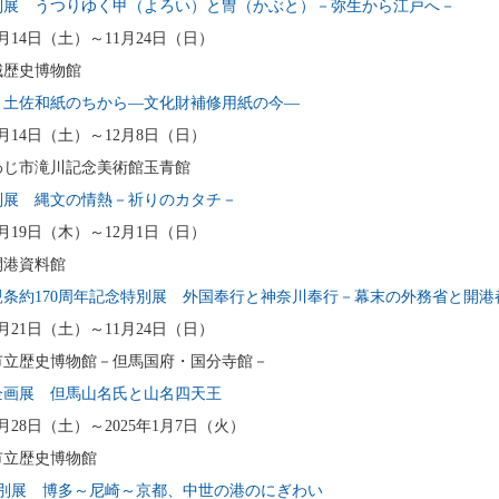
別展 うつりゆく甲（よろい）と冑（かぶと）－弥生から江戸へ－
9月14日（土）～11月24日（日）
城歴史博物館
 土佐和紙のちから―文化財補修用紙の今―
年9月14日（土）～12月8日（日）
わじ市滝川記念美術館玉青館
別展 縄文の情熱－祈りのカタチ－
年9月19日（木）～12月1日（日）
開港資料館
親条約170周年記念特別展 外国奉行と神奈川奉行－幕末の外務省と開港
9月21日（土）～11月24日（日）
市立歴史博物館－但馬国府・国分寺館－
企画展 但馬山名氏と山名四天王
9月28日（土）～2025年1月7日（火）
市立歴史博物館
特別展 博多～尼崎～京都、中世の港のにぎわい