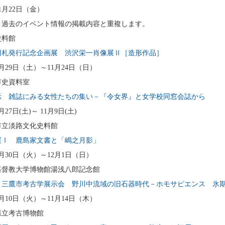
11月22日（金）
、過去のイベント情報の掲載内容と重複します。
史料館
円札発行記念企画展 渋沢栄一肖像展Ⅱ［造形作品］
6月29日（土）～11月24日（日）
市史資料室
示 雑誌にみる女性たちの集い－『令女界』と女学校同窓会誌から
7月27日(土)～ 11月9日(土)
市立淡路文化史料館
展Ⅰ 鹿島家文書と「嶋之月影」
年7月30日（火）～12月1日（日）
基督教大学博物館湯浅八郎記念館
・三鷹市考古学展示会 野川中流域の旧石器時代－ホモサピエンス 氷
9月10日（火）～11月14日（木）
県立考古博物館