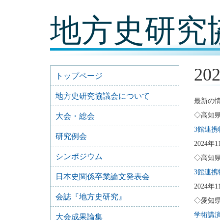
コ
地方史研究
ン
テ
ン
ツ
内
容
2
に
トップページ
移
動
地方史研究協議会について
最新の
◇高知
大会・総会
3館連携
研究例会
2024年
シンポジウム
◇高知
3館連携
日本史関係卒業論文発表会
2024年
会誌『地方史研究』
◇愛知
学術講
大会成果論集