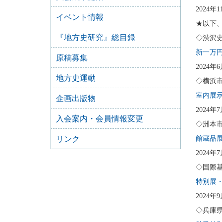
2024年
イベント情報
★以下
『地方史研究』総目録
◇渋沢
新一万
原稿募集
2024年
地方史運動
◇横浜
室内展
企画出版物
2024年
入会案内・会員情報変更
◇洲本
リンク
館蔵品
2024
◇国際
特別展
2024年
◇兵庫