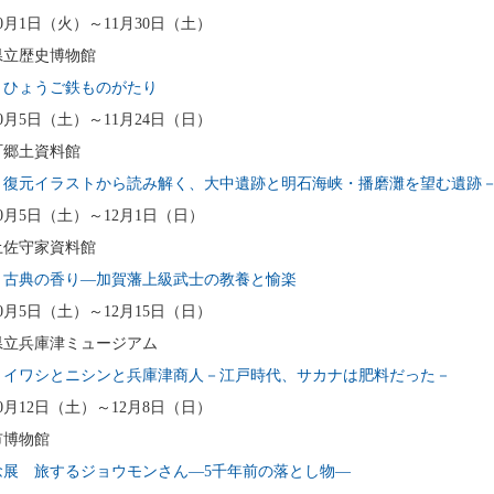
10月1日（火）～11月30日（土）
県立歴史博物館
 ひょうご鉄ものがたり
10月5日（土）～11月24日（日）
町郷土資料館
 復元イラストから読み解く、大中遺跡と明石海峡・播磨灘を望む遺跡
年10月5日（土）～12月1日（日）
土佐守家資料館
 古典の香り―加賀藩上級武士の教養と愉楽
10月5日（土）～12月15日（日）
県立兵庫津ミュージアム
 イワシとニシンと兵庫津商人－江戸時代、サカナは肥料だった－
10月12日（土）～12月8日（日）
市博物館
念展 旅するジョウモンさん―5千年前の落とし物―