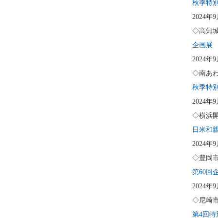
秋季特
2024年
◇高知
企画展
2024
◇南あ
秋季特
2024
◇横浜
日米和
2024年
◇豊岡
第60回
2024年
◇尼崎
第4回