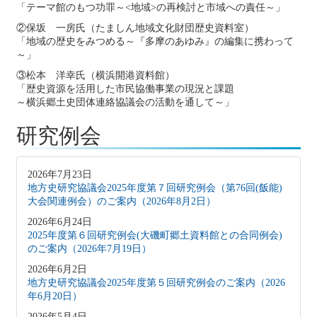
「テーマ館のもつ功罪～<地域>の再検討と市域への責任～」
②保坂 一房氏（たましん地域文化財団歴史資料室）
「地域の歴史をみつめる～『多摩のあゆみ』の編集に携わって
～」
③松本 洋幸氏（横浜開港資料館）
「歴史資源を活用した市民協働事業の現況と課題
～横浜郷土史団体連絡協議会の活動を通して～」
研究例会
2026年7月23日
地方史研究協議会2025年度第７回研究例会（第76回(飯能)
大会関連例会）のご案内（2026年8月2日）
2026年6月24日
2025年度第６回研究例会(大磯町郷土資料館との合同例会)
のご案内（2026年7月19日）
2026年6月2日
地方史研究協議会2025年度第５回研究例会のご案内（2026
年6月20日）
2026年5月4日