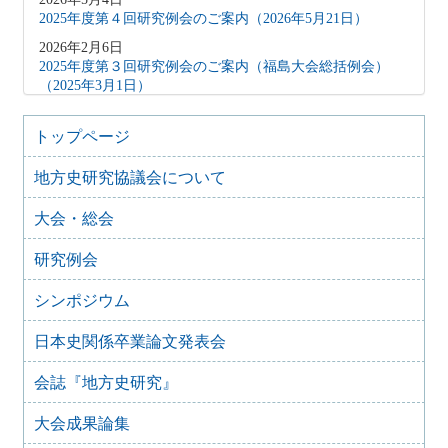
2025年度第４回研究例会のご案内（2026年5月21日）
2026年2月6日
2025年度第３回研究例会のご案内（福島大会総括例会）
（2025年3月1日）
2025年12月5日
2025年度第２回研究例会のご案内（伊予史談会との合同例
トップページ
会）（2026年１月11日）
地方史研究協議会について
2025年10月7日
2025年度第１回研究例会のご案内（加能地域史研究会との
大会・総会
合同例会）（2025年11月8日）
2025年9月3日
研究例会
2024年度第8回研究例会のご案内（2025年9月27日）
2025年6月5日
シンポジウム
2024年度第7回研究例会（福島大会関連例会）（2025年7月
20日）
日本史関係卒業論文発表会
2025年6月5日
会誌『地方史研究』
2024年度第6回研究例会（2025年7月12日）
2025年5月12日
大会成果論集
2024年度第5回研究例会（2025年5月30日）