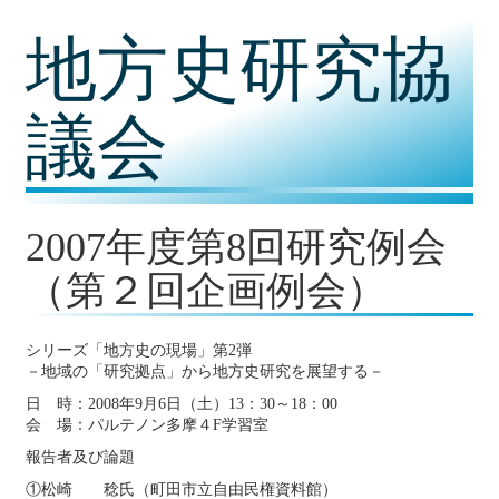
コ
地方史研究協
ン
テ
ン
ツ
議会
内
容
に
移
動
2007年度第8回研究例会
（第２回企画例会）
シリーズ「地方史の現場」第2弾
－地域の「研究拠点」から地方史研究を展望する－
日 時：2008年9月6日（土）13：30～18：00
会 場：パルテノン多摩４F学習室
報告者及び論題
①松崎 稔氏（町田市立自由民権資料館）