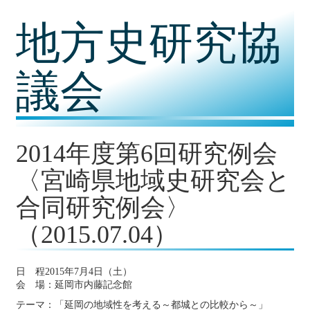
コ
地方史研究協
ン
テ
ン
ツ
議会
内
容
に
移
動
2014年度第6回研究例会
〈宮崎県地域史研究会と
合同研究例会〉
（2015.07.04）
日 程2015年7月4日（土）
会 場：延岡市内藤記念館
テーマ：「延岡の地域性を考える～都城との比較から～」