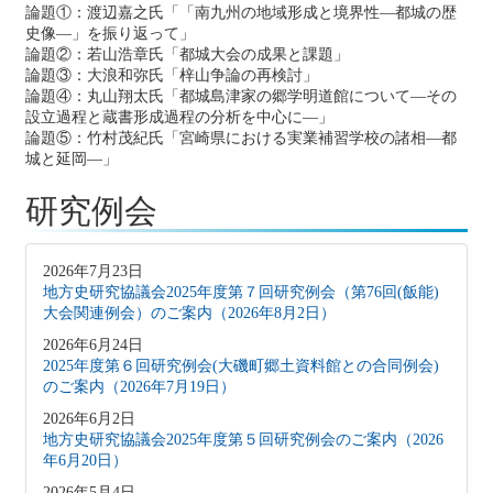
論題①：渡辺嘉之氏「「南九州の地域形成と境界性―都城の歴
史像―」を振り返って」
論題②：若山浩章氏「都城大会の成果と課題」
論題③：大浪和弥氏「梓山争論の再検討」
論題④：丸山翔太氏「都城島津家の郷学明道館について―その
設立過程と蔵書形成過程の分析を中心に―」
論題⑤：竹村茂紀氏「宮崎県における実業補習学校の諸相―都
城と延岡―」
研究例会
2026年7月23日
地方史研究協議会2025年度第７回研究例会（第76回(飯能)
大会関連例会）のご案内（2026年8月2日）
2026年6月24日
2025年度第６回研究例会(大磯町郷土資料館との合同例会)
のご案内（2026年7月19日）
2026年6月2日
地方史研究協議会2025年度第５回研究例会のご案内（2026
年6月20日）
2026年5月4日