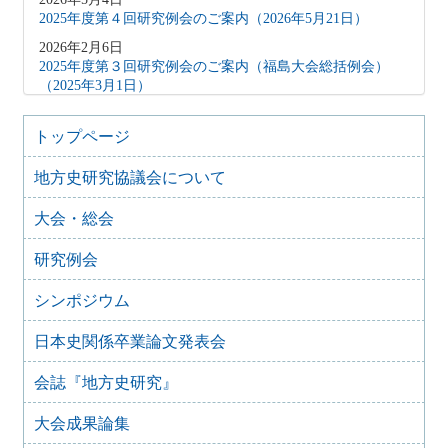
2025年度第４回研究例会のご案内（2026年5月21日）
2026年2月6日
2025年度第３回研究例会のご案内（福島大会総括例会）
（2025年3月1日）
2025年12月5日
2025年度第２回研究例会のご案内（伊予史談会との合同例
トップページ
会）（2026年１月11日）
地方史研究協議会について
2025年10月7日
2025年度第１回研究例会のご案内（加能地域史研究会との
大会・総会
合同例会）（2025年11月8日）
2025年9月3日
研究例会
2024年度第8回研究例会のご案内（2025年9月27日）
2025年6月5日
シンポジウム
2024年度第7回研究例会（福島大会関連例会）（2025年7月
20日）
日本史関係卒業論文発表会
2025年6月5日
会誌『地方史研究』
2024年度第6回研究例会（2025年7月12日）
2025年5月12日
大会成果論集
2024年度第5回研究例会（2025年5月30日）