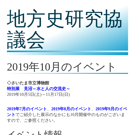
コ
地方史研究協
ン
テ
ン
ツ
議会
内
容
に
移
動
2019年10月のイベント
◇さいたま市立博物館
特別展 見沼～水と人の交流史～
2019年10月5日(土)～11月17日(日)
2019年7月のイベント
、
2019年8月のイベント
、
2019年9月のイベ
ント
でご紹介した展示のなかにも10月開催中のものがございま
すので、ご参照ください。
イベント情報