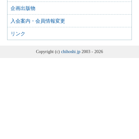
2021年11月26日
2021年度 地方史研究協議会 総会の表決に関する回答フォ
企画出版物
ーム
入会案内・会員情報変更
2021年9月19日
2021年度 第71回（茨城）大会
リンク
2021年9月19日
2021年度地方史研究協議会総会について
2020年11月9日
Copyright (c)
chihoshi.jp
2003 - 2026
2020年度 地方史研究協議会 総会の表決に関する回答フォ
ーム
2020年10月5日
第72回（仮称・三重）大会の延期について
2020年10月5日
第71回（茨城）大会の延期及び2020年度総会開催方式につ
いて
2020年8月5日
2020年度第71回（茨城）大会延期のお知らせ
2019年6月4日
2019年度 第70回（京都）大会
2018年9月13日