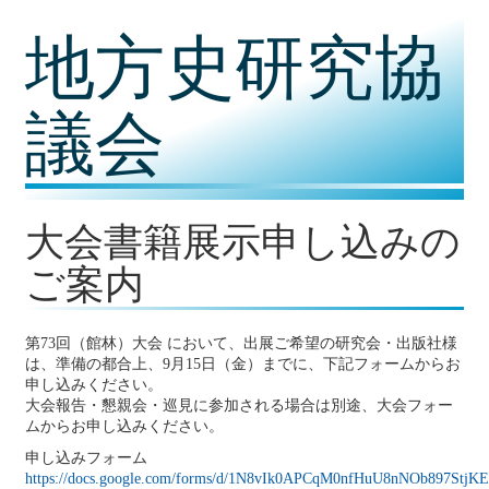
コ
地方史研究協
ン
テ
ン
ツ
議会
内
容
に
移
動
大会書籍展示申し込みの
ご案内
第73回（館林）大会 において、出展ご希望の研究会・出版社様
は、準備の都合上、9月15日（金）までに、下記フォームからお
申し込みください。
大会報告・懇親会・巡見に参加される場合は別途、大会フォー
ムからお申し込みください。
申し込みフォーム
https://docs.google.com/forms/d/1N8vIk0APCqM0nfHuU8nNOb897StjKE