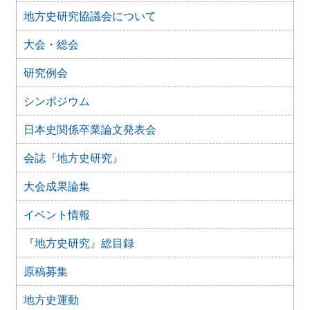
2024年9月1日
地方史研究協議会について
第74回（兵庫）大会 ポスター出展等のお知らせ
大会・総会
2024年8月25日
2024年度 第74回（兵庫）大会のご案内（最新）
研究例会
2024年2月7日
第73回大会（館林）レジュメ集販売のご案内
シンポジウム
2024年2月5日
2024年度 第74回（兵庫）大会のご案内
日本史関係卒業論文発表会
2023年8月19日
会誌『地方史研究』
大会書籍展示申し込みのご案内
2023年8月19日
大会成果論集
2023年度 第73回（館林）大会のご案内（最新）
2023年7月3日
イベント情報
2023年度 第73回（館林）大会のご案内
『地方史研究』総目録
2023年6月10日
「大会に関するアンケート調査」の実施について
原稿募集
2022年9月16日
2022年度 第72回（三重）大会
地方史運動